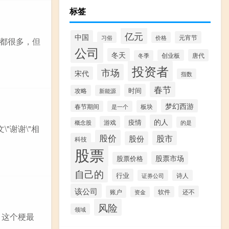
标签
亿元
中国
元宵节
习俗
价格
赞都很多，但
公司
冬天
唐代
创业板
冬季
投资者
市场
宋代
指数
春节
时间
攻略
新能源
梦幻西游
板块
春节期间
是一个
的人
疫情
游戏
的是
概念股
\"谢谢\"相
股价
股市
股份
科技
股票
股票市场
股票价格
自己的
行业
证券公司
诗人
该公司
账户
还不
软件
资金
风险
领域
。这个梗最