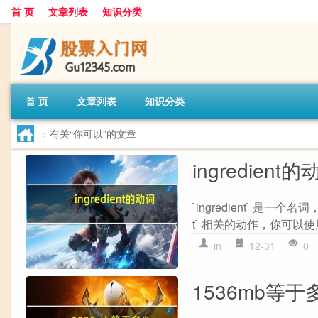
首 页
文章列表
知识分类
首 页
文章列表
知识分类
>
有关“你可以”的文章
ingredient的
`ingredient` 是
t` 相关的动作，你可以使用
in
12-31
0
1536mb等于