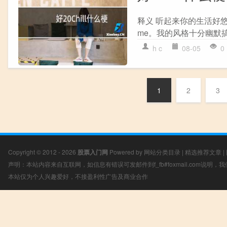
释义 听起来你的生活好
me。我的风格十分幽默搞
h c
08-05
0
1
2
3
Copyright © 2012 - 2026
股票入门网
Powered by
网站分类目录
|
精选推荐文章
|
声明：本站内容来自互联网，如信息有错误可发邮件到f_fb#foxmail.com说明
本站仅为个人兴趣爱好，不接盈利性广告及商业合作