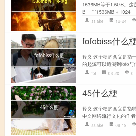
1536MB等于1.5GB
B： ```1536MB ÷ 102
sslake
12-24
fofobiss什么
释义 这个梗的含义是指一个
的起源可以追溯到fofo与
fof
08-20
0
45什么梗
释义 这个梗的含义是指
中文网络流行文化的作者，
sslake
08-19