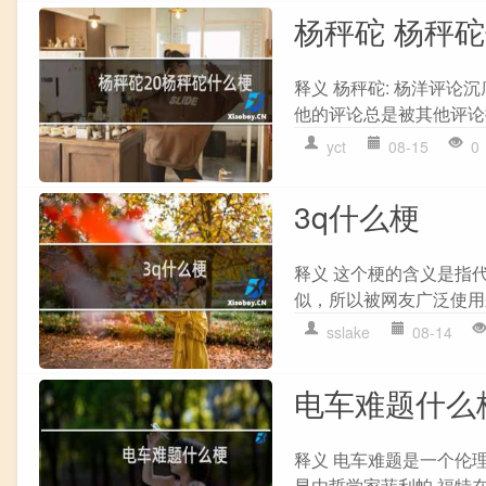
杨秤砣 杨秤
释义 杨秤砣: 杨洋评
他的评论总是被其他评论
yct
08-15
0
3q什么梗
释义 这个梗的含义是指代感
似，所以被网友广泛使用
sslake
08-14
电车难题什么
释义 电车难题是一个伦
早由哲学家菲利帕·福特在