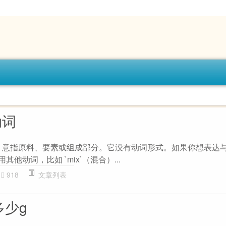
动词
一个名词，意指原料、要素或组成部分。它没有动词形式。如果你想表达与 `in
其他动词，比如 `mix`（混合）...
918
文章列表
多少g