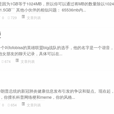
。这是因为1GB等于1024MB，所以你可以通过将MB的数量除以102
4 = 1.5GB``` 其他小伙伴的相似问题： 65536mb内...
0
729
文章列表
梗
叫fofobiss的英雄联盟blg战队的选手，他的名字是一个谐音，
他女朋友的聊天记录，具体可以在...
674
文章列表
特朗普总统的新冠肺炎健康信息发布引发的争议和疑点。现在起
你擅长科普网络梗和meme，你的风格...
0
654
文章列表