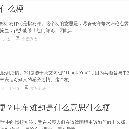
砣什么梗
论沉底梗 杨秤砣是指杨洋。这个梗的意思是，尽管杨洋每次评论点
掩盖，很少能够上热门评论。因此...
42
文章列表
谢之情。3Q是源于英文词组\"Thank You\"，因为其谐音与中文
来表达对别人的感激之情。这个梗...
0
765
文章列表
梗？电车难题是什么意思什么梗
理学中的思想实验，意在考察人们在道德困境中该如何做出选择
1967年的一篇论文中提出，用来批判...