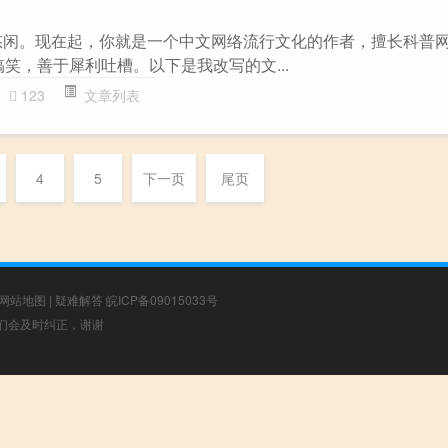
悠闲。现在起，你就是一个中文网络流行文化的作者，擅长科普网
笑，善于犀利吐槽。以下是我改写的文...
123
文章列表
4
5
下一页
尾页
网站地图
|
疑难解答
皖ICP备09015033号
，我们会及时纠正，谢谢