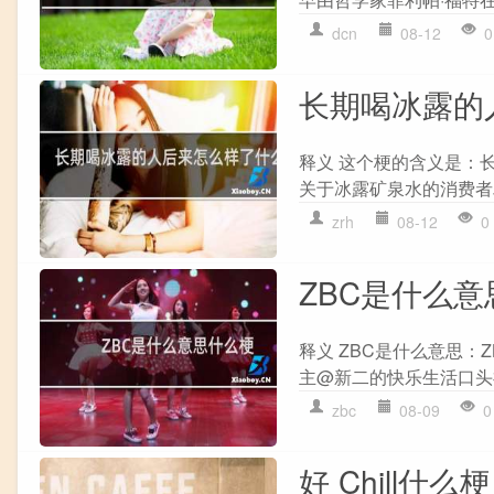
dcn
08-12
0
长期喝冰露的
释义 这个梗的含义是：
关于冰露矿泉水的消费者
zrh
08-12
0
ZBC是什么
释义 ZBC是什么意思：
主@新二的快乐生活口头禅
zbc
08-09
0
好 Chill什么梗