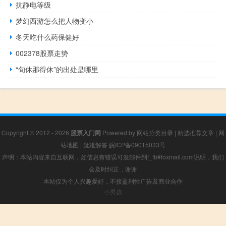
抗静电等级
梦幻西游怎么把人物变小
冬天吃什么药保健好
002378股票走势
“旬休那得休”的出处是哪里
Copyright © 2012 - 2026
股票入门网
Powered by
网站分类目录
|
精选推荐文章
|
网
站地图
|
疑难解答
皖ICP备09015033号
声明：本站内容来自互联网，如信息有错误可发邮件到f_fb#foxmail.com说明，我们
会及时纠正，谢谢
本站仅为个人兴趣爱好，不接盈利性广告及商业合作
小男孩