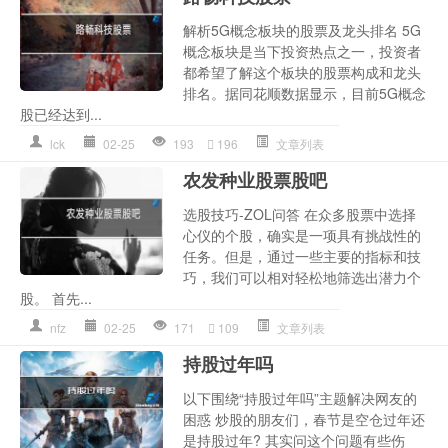
解析5G概念板块的股票及龙头排名 5G
概念板块是当下投资热点之一，投资者
都希望了解这个板块的股票构成和龙头
排名。据同花顺数据显示，目前5G概念
股已经达到...
lck
02-25
193
196
文章列表
农发种业股票股吧
选股技巧-ZOL问答 在众多股票中选择
心仪的个股，确实是一项具有挑战性的
任务。但是，通过一些主要的指标和技
巧，我们可以相对轻松地筛选出潜力个
股。 首先...
nfz
02-25
171
109
文章列表
持股过年吗
以下围绕“持股过年吗”主题解决网友的
困惑 炒股的朋友们，春节是空仓过年还
是持股过年? 其实问这个问题有些伤