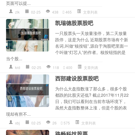
页面可以提...
zlk
02-25
438
465
文章列表
凯瑞德股票股吧
一只股票头一天放量涨停，第二天放量
跌停，这是为什么 近期股票市场有个新
名词,叫做“核按钮”,源自于淘股吧里面一
个叫做“灯芯人”的作者。核按钮指的是
当个股...
krd
02-25
118
400
文章列表
西部建设股票股吧
为什么大盘指数涨了那么多，很多个股
都跌的比股灾还低? 截止2017年11月22
日，我们可以看到在当前市场环境下，
虽然大盘指数整体上涨，但是个股的表
现却有所不...
xbj
02-25
26
575
文章列表
路畅科技股票