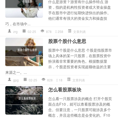
什么是游资？游资有什么操作特点 游
资，指的是机构性投资者或大资金操盘
手在股市中进行短期快进快出的操作。
他们通常有强大的资金实力和操盘技
巧，在市场中...
zrg
02-25
878
258
文章列表
股票个股什么意思
股票中个股是什么意思 个股是指股票市
场上具体的某一只股票，在股票投资中
扮演着非常重要的角色。根据数据显
示，个股是投资者实现超额收益的主要
来源之一。...
gpg
02-25
828
18
文章列表
怎么看股票板块
怎么看一只股票涉及的概念 打开个股页
面点击F10，就可以查看股票涉及的概
念。但要注意，一只股票可能涉及多个
概念，并且这些概念是会变化的。F10