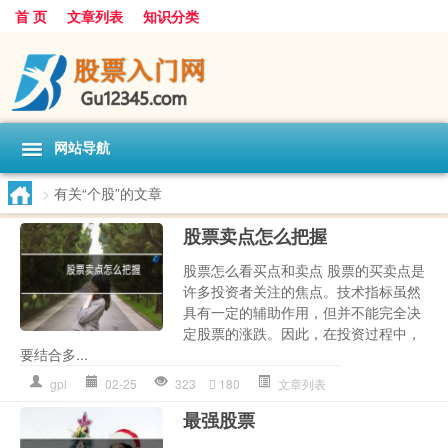
首 页
文章列表
知识分类
网站导航
>
有关“个股”的文章
股票卖点怎么把握
股票怎么看买点和卖点 股票的买卖点是
许多投资者关注的焦点。技术指标虽然
具有一定的辅助作用，但并不能完全决
定股票的涨跌。因此，在投资过程中，
要结合多...
gpl
02-25
323
180
文章列表
最强股票