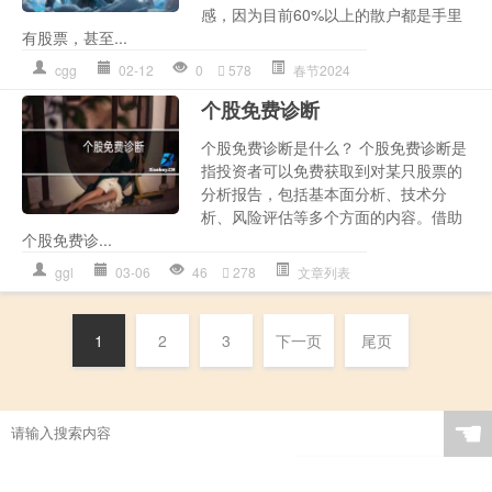
感，因为目前60%以上的散户都是手里
有股票，甚至...
cgg
02-12
0
578
春节2024
个股免费诊断
个股免费诊断是什么？ 个股免费诊断是
指投资者可以免费获取到对某只股票的
分析报告，包括基本面分析、技术分
析、风险评估等多个方面的内容。借助
个股免费诊...
ggl
03-06
46
278
文章列表
1
2
3
下一页
尾页
☚