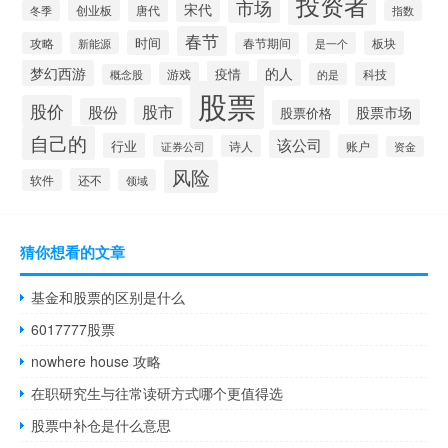
投资者
市场
宋代
唐代
创业板
冬季
指数
春节
时间
板块
攻略
新能源
春节期间
是一个
的人
梦幻西游
疫情
游戏
科技
的是
概念股
股票
股价
股市
股份
股票市场
股票价格
自己的
该公司
行业
账户
证券公司
诗人
资金
风险
还不
软件
领域
猜你想看的文章
基金和股票的区别是什么
6017777股票
nowhere house 攻略
在职研究生与往常读研方式哪个更值得选
股票中补仓是什么意思