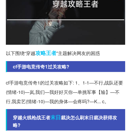
攻略
王者
以下围绕“穿越
”主题解决网友的困惑
cf手游电竞传奇1过关攻略?
cf手游电竞传奇1的过关攻略如下: 1、1-1—不行,战队还要
(情绪-10)—岚,我们—我好好灭你—单挑军事【输】—不
行,我卖艺(情绪-10)—我的身体—会疼吗?—K... c。
末日
穿越火线枪战王者
裁决怎么刷末日裁决获得攻
略?