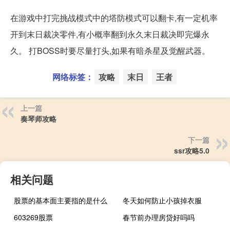
在游戏中打完挑战模式中的塔防模式可以翻卡,有一定机率
开到末日裁决零件,有小概率翻到永久末日裁决即完爆永
久。 打BOSS时要尽量打头,如果有暗杀星及觉醒武器。
网络标签：
攻略
末日
王者
上一篇
奏琴师攻略
下一篇
ssr攻略5.0
相关问题
股票的基本面主要指的是什么
冬天如何防止小孩掉衣服
603269股票
春节前办理房贷好吗吗