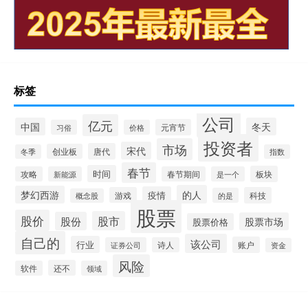
标签
公司
亿元
中国
冬天
元宵节
习俗
价格
投资者
市场
宋代
唐代
创业板
冬季
指数
春节
时间
板块
攻略
新能源
春节期间
是一个
的人
梦幻西游
疫情
游戏
科技
的是
概念股
股票
股价
股市
股份
股票市场
股票价格
自己的
该公司
行业
账户
证券公司
诗人
资金
风险
还不
软件
领域