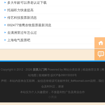
多大年龄可以养老认证下载
托福听力快速提高
传艺科技股票新消息
002477雏鹰农牧股票最新消息
去满洲里过年怎么过
上海电气股票吧
Copyright © 2012 - 2026
股票入门网
Powered by
网站分类目录
|
精选推荐文章
|
网
站地图
|
疑难解答
皖ICP备09015033号
声明：本站内容来自互联网，如信息有错误可发邮件到f_fb#foxmail.com说明，我们
会及时纠正，谢谢
本站仅为个人兴趣爱好，不接盈利性广告及商业合作
小男孩