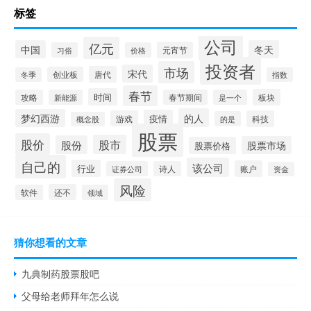
标签
公司
亿元
中国
冬天
元宵节
习俗
价格
投资者
市场
宋代
唐代
创业板
冬季
指数
春节
时间
板块
攻略
新能源
春节期间
是一个
的人
梦幻西游
疫情
游戏
科技
的是
概念股
股票
股价
股市
股份
股票市场
股票价格
自己的
该公司
行业
账户
证券公司
诗人
资金
风险
还不
软件
领域
猜你想看的文章
九典制药股票股吧
父母给老师拜年怎么说