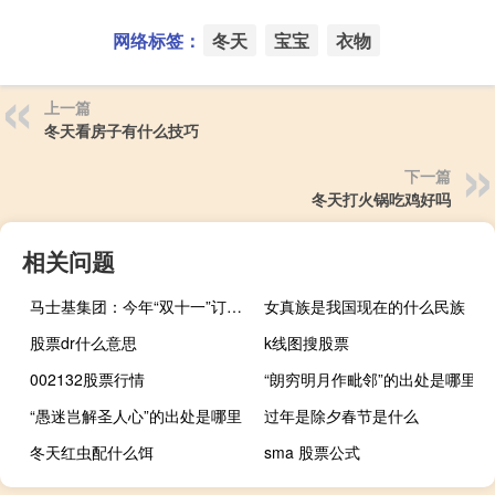
网络标签：
冬天
宝宝
衣物
上一篇
冬天看房子有什么技巧
下一篇
冬天打火锅吃鸡好吗
相关问题
马士基集团：今年“双十一”订单量同比增长超26%
女真族是我国现在的什么民族
股票dr什么意思
k线图搜股票
002132股票行情
“朗穷明月作毗邻”的出处是哪里
“愚迷岂解圣人心”的出处是哪里
过年是除夕春节是什么
冬天红虫配什么饵
sma 股票公式