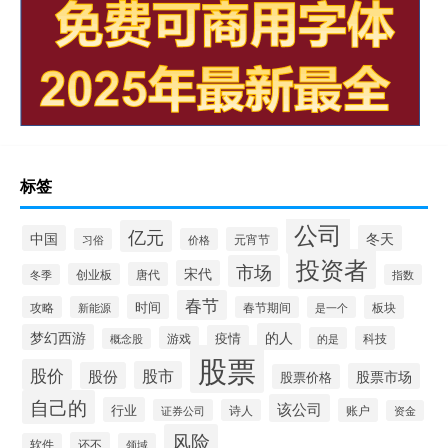
标签
公司
亿元
中国
冬天
元宵节
习俗
价格
投资者
市场
宋代
唐代
创业板
冬季
指数
春节
时间
板块
攻略
新能源
春节期间
是一个
的人
梦幻西游
疫情
游戏
科技
的是
概念股
股票
股价
股市
股份
股票市场
股票价格
自己的
该公司
行业
账户
证券公司
诗人
资金
风险
还不
软件
领域