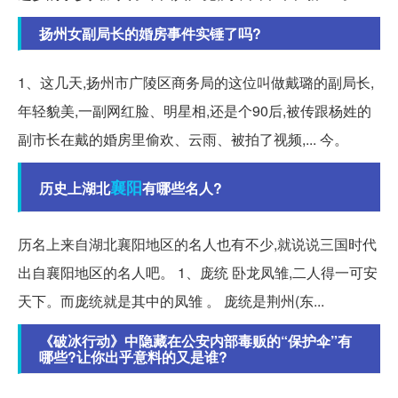
扬州女副局长的婚房事件实锤了吗?
1、这几天,扬州市广陵区商务局的这位叫做戴璐的副局长,
年轻貌美,一副网红脸、明星相,还是个90后,被传跟杨姓的
副市长在戴的婚房里偷欢、云雨、被拍了视频,... 今。
襄阳
历史上湖北
有哪些名人?
历名上来自湖北襄阳地区的名人也有不少,就说说三国时代
出自襄阳地区的名人吧。 1、庞统 卧龙凤雏,二人得一可安
天下。而庞统就是其中的凤雏 。 庞统是荆州(东...
《破冰行动》中隐藏在公安内部毒贩的“保护伞”有
哪些?让你出乎意料的又是谁?