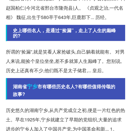
赵国柏仁(今河北省邢台市隆尧县)人。 《贞观之治,一代名
相》 魏征,出生于580卒于643年,巨鹿郡下... 历经。
史上哪些名人，是通过“捡漏”，走上了人生的巅峰
的?
所谓的“捡漏”,就是笑看人家抢破头,自己躺着就能有。 对男
人来说,能捡个皇位坐坐,差不多就算人生巅峰了。您别说,
历史上还真有不少,他们既不是太子储君,... 皇后。
宁乡
湖南省
市有哪些历史名人?有哪些值得传颂的
故事?
历史悠久的湖南宁乡,从共产党成立之初,便是一片红色的热
土。早在1925年,宁乡就建立了早期的党组织,大量的追求
进步的宁乡人加入了中国共产党,为中国革命和新... 1。