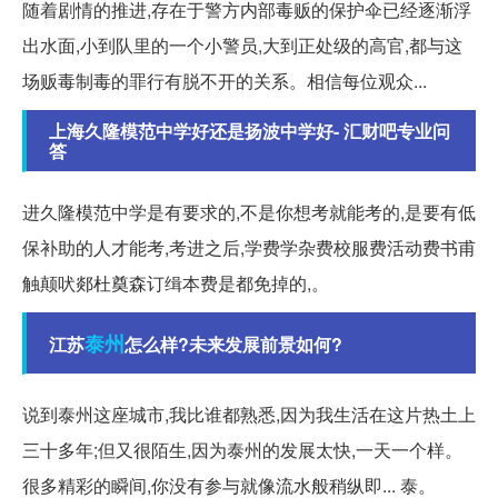
随着剧情的推进,存在于警方内部毒贩的保护伞已经逐渐浮
出水面,小到队里的一个小警员,大到正处级的高官,都与这
场贩毒制毒的罪行有脱不开的关系。相信每位观众...
上海久隆模范中学好还是扬波中学好- 汇财吧专业问
答
进久隆模范中学是有要求的,不是你想考就能考的,是要有低
保补助的人才能考,考进之后,学费学杂费校服费活动费书甫
触颠吠郯杜奠森订缉本费是都免掉的,。
泰州
江苏
怎么样?未来发展前景如何?
说到泰州这座城市,我比谁都熟悉,因为我生活在这片热土上
三十多年;但又很陌生,因为泰州的发展太快,一天一个样。
很多精彩的瞬间,你没有参与就像流水般稍纵即... 泰。