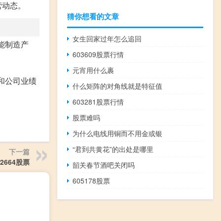
营动态。
猜你想看的文章
女生回家过年怎么追回
能制造产
603609股票行情
元宵用什么裹
和公司业绩
什么矩阵的对角线就是特征值
603281股票行情
股票难吗
为什么电线用铜而不用金或银
“君到共黄花”的出处是哪里
下一篇
2664股票
韶关春节酒吧关闭吗
605178股票