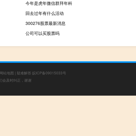
今年是虎年微信群拜年科
回去过年有什么活动
300276股票最新消息
公司可以买股票吗
网站地图
|
疑难解答
皖ICP备09015033号
，我们会及时纠正，谢谢