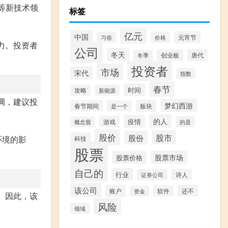
I等新技术领
标签
亿元
中国
元宵节
习俗
价格
力。投资者
公司
冬天
唐代
创业板
冬季
投资者
市场
宋代
指数
春节
时间
攻略
新能源
调，建议投
梦幻西游
板块
春节期间
是一个
的人
疫情
游戏
的是
概念股
股价
股市
股份
环境的影
科技
股票
股票市场
股票价格
自己的
行业
证券公司
诗人
该公司
账户
还不
软件
资金
。因此，该
风险
领域