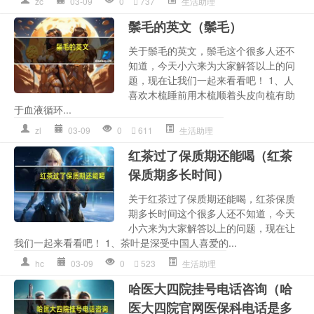
zc
03-09
0
737
生活助理
鬃毛的英文（鬃毛）
关于鬃毛的英文，鬃毛这个很多人还不
知道，今天小六来为大家解答以上的问
题，现在让我们一起来看看吧！ 1、人
喜欢木梳睡前用木梳顺着头皮向梳有助
于血液循环...
zl
03-09
0
611
生活助理
红茶过了保质期还能喝（红茶
保质期多长时间）
关于红茶过了保质期还能喝，红茶保质
期多长时间这个很多人还不知道，今天
小六来为大家解答以上的问题，现在让
我们一起来看看吧！ 1、茶叶是深受中国人喜爱的...
hc
03-09
0
523
生活助理
哈医大四院挂号电话咨询（哈
医大四院官网医保科电话是多