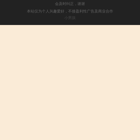
会及时纠正，谢谢
本站仅为个人兴趣爱好，不接盈利性广告及商业合作
小男孩