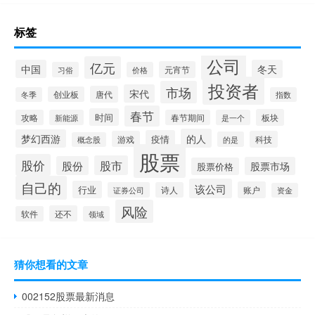
标签
公司
亿元
中国
冬天
元宵节
习俗
价格
投资者
市场
宋代
唐代
创业板
冬季
指数
春节
时间
板块
攻略
新能源
春节期间
是一个
的人
梦幻西游
疫情
游戏
科技
的是
概念股
股票
股价
股市
股份
股票市场
股票价格
自己的
该公司
行业
账户
证券公司
诗人
资金
风险
还不
软件
领域
猜你想看的文章
002152股票最新消息