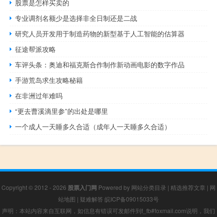
股票是怎样买卖的
专业调剂名额少是选择非全日制还是二战
研究人员开发用于制造药物的新型基于人工智能的估算器
征途帮派攻略
车评头条：奥迪和福克斯合作制作新动画电影的数字作品
手游荒岛求生攻略秘籍
在非洲过年难吗
“更去曹溪滴里参”的出处是哪里
一个成人一天睡多久合适（成年人一天睡多久合适）
Copyright © 2012 - 2026
股票入门网
Powered by
网站分类目录
|
精选推荐文章
|
网
站地图
|
疑难解答
皖ICP备09015033号
声明：本站内容来自互联网，如信息有错误可发邮件到f_fb#foxmail.com说明，我们