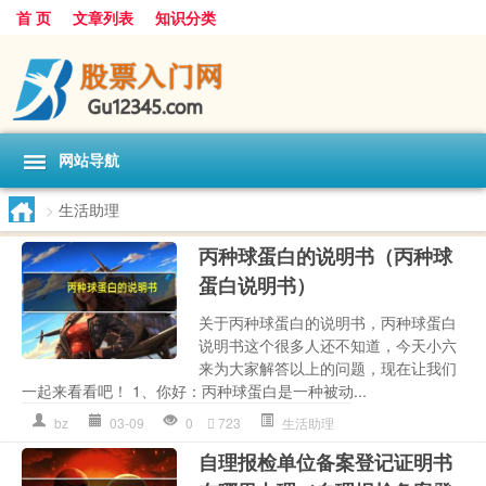
首 页
文章列表
知识分类
网站导航
>
生活助理
丙种球蛋白的说明书（丙种球
蛋白说明书）
关于丙种球蛋白的说明书，丙种球蛋白
说明书这个很多人还不知道，今天小六
来为大家解答以上的问题，现在让我们
一起来看看吧！ 1、你好：丙种球蛋白是一种被动...
bz
03-09
0
723
生活助理
自理报检单位备案登记证明书