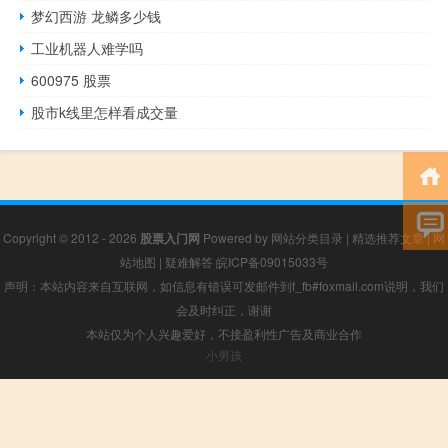
梦幻西游 龙鳞多少钱
工业机器人难学吗
600975 股票
股市k线里怎样看成交量
Copyright © 2012 - 2026
股票入门网
Powered by
网站分类目录
|
精选推荐文章
|
网
站地图
|
疑难解答
皖ICP备09015033号
声明：本站内容来自互联网，如信息有错误可发邮件到f_fb#foxmail.com说明，我们
会及时纠正，谢谢
本站仅为个人兴趣爱好，不接盈利性广告及商业合作
小男孩