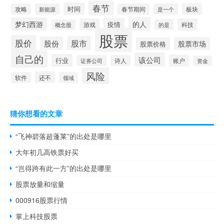
春节
时间
板块
攻略
新能源
春节期间
是一个
的人
梦幻西游
疫情
游戏
科技
的是
概念股
股票
股价
股市
股份
股票市场
股票价格
自己的
该公司
行业
账户
证券公司
诗人
资金
风险
还不
软件
领域
猜你想看的文章
“飞神碧落超蓬莱”的出处是哪里
大年初几高铁票好买
“岂得跨有此一方”的出处是哪里
股票放量和缩量
000916股票行情
掌上科技股票