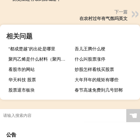
下一篇
在农村过年有气氛吗英文
相关问题
“都成楚越”的出处是哪里
吾儿王腾什么梗
聚丙乙烯是什么材料（聚丙乙烯）
什么叫股票涨停
看股市的网站
炒股怎样看线买股票
华天科技 股票
大年拜年的规矩有哪些
股票退市板块
春节高速免费到几号邯郸
☚
公告