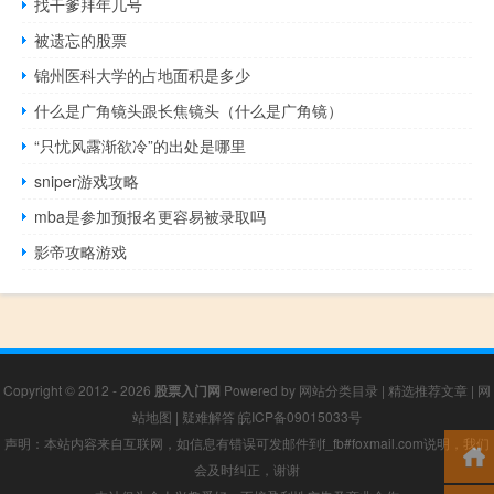
找干爹拜年几号
被遗忘的股票
锦州医科大学的占地面积是多少
什么是广角镜头跟长焦镜头（什么是广角镜）
“只忧风露渐欲冷”的出处是哪里
sniper游戏攻略
mba是参加预报名更容易被录取吗
影帝攻略游戏
Copyright © 2012 - 2026
股票入门网
Powered by
网站分类目录
|
精选推荐文章
|
网
站地图
|
疑难解答
皖ICP备09015033号
声明：本站内容来自互联网，如信息有错误可发邮件到f_fb#foxmail.com说明，我们
会及时纠正，谢谢