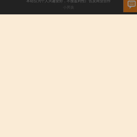
本站仅为个人兴趣爱好，不接盈利性广告及商业合作
小男孩