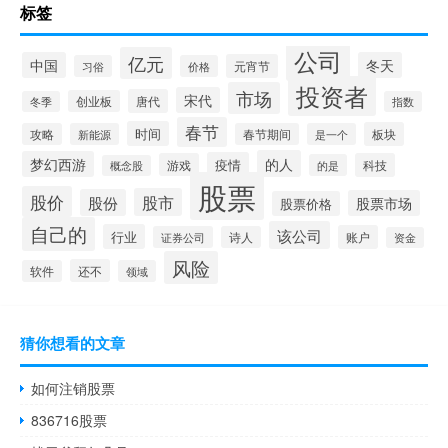
标签
公司
亿元
中国
冬天
元宵节
习俗
价格
投资者
市场
宋代
唐代
创业板
冬季
指数
春节
时间
板块
攻略
新能源
春节期间
是一个
的人
梦幻西游
疫情
游戏
科技
的是
概念股
股票
股价
股市
股份
股票市场
股票价格
自己的
该公司
行业
账户
证券公司
诗人
资金
风险
还不
软件
领域
猜你想看的文章
如何注销股票
836716股票