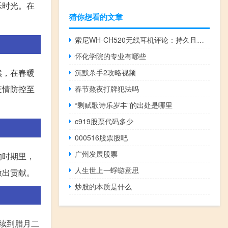
乐时光。在
猜你想看的文章
索尼WH-CH520无线耳机评论：持久且功能丰富
怀化学院的专业有哪些
然，在春暖
沉默杀手2攻略视频
疫情防控至
春节熬夜打牌犯法吗
“剩赋歌诗乐岁丰”的出处是哪里
c919股票代码多少
000516股票股吧
广州发展股票
的时期里，
人生世上一蜉蝣意思
做出贡献。
炒股的本质是什么
持续到腊月二