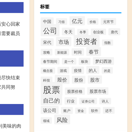
标签
亿元
中国
元宵节
习俗
价格
后安心回家
公司
冬天
唐代
创业板
冬季
司需要裁员
投资者
市场
宋代
指数
春节
时间
攻略
新能源
梦幻西游
板块
春节期间
是一个
的人
疫情
游戏
的是
概念股
能尽快结束
股价
股市
股份
科技
股票
家共同努
股票市场
股票价格
自己的
行业
证券公司
诗人
该公司
账户
还不
软件
资金
风险
领域
到美味的肉