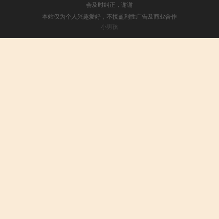
会及时纠正，谢谢
本站仅为个人兴趣爱好，不接盈利性广告及商业合作
小男孩