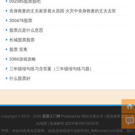
002385股票股吧
舍身救妻的丈夫家里着火原因 火灾中舍身救妻的丈夫去世
300476股票
股票点是什么意思
长城股票股票
股票 背离
3366游戏攻略
三年级缩句练习含答案（三年级缩句练习题）
什么股票好
Copyright © 2012 - 2026
股票入门网
Powered by
网站分类目录
|
精选推荐文章
|
网
站地图
|
疑难解答
皖ICP备09015033号
声明：本站内容来自互联网，如信息有错误可发邮件到f_fb#foxmail.com说明，我们