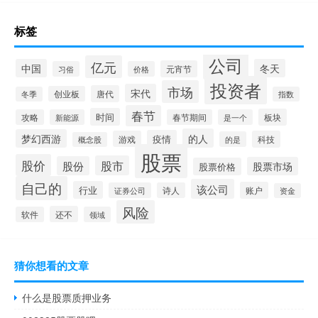
标签
公司
亿元
中国
冬天
元宵节
习俗
价格
投资者
市场
宋代
唐代
创业板
冬季
指数
春节
时间
板块
攻略
新能源
春节期间
是一个
的人
梦幻西游
疫情
游戏
科技
的是
概念股
股票
股价
股市
股份
股票市场
股票价格
自己的
该公司
行业
账户
证券公司
诗人
资金
风险
还不
软件
领域
猜你想看的文章
什么是股票质押业务