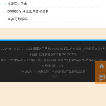
德豪润达股市
000980*st众泰股票走势分析
16岁可炒股吗
Copyright © 2012 - 2026
股票入门网
Powered by
网站分类目录
|
精选推荐文章
|
网
站地图
|
疑难解答
皖ICP备09015033号
声明：本站内容来自互联网，如信息有错误可发邮件到f_fb#foxmail.com说明，我们
会及时纠正，谢谢
本站仅为个人兴趣爱好，不接盈利性广告及商业合作
小男孩