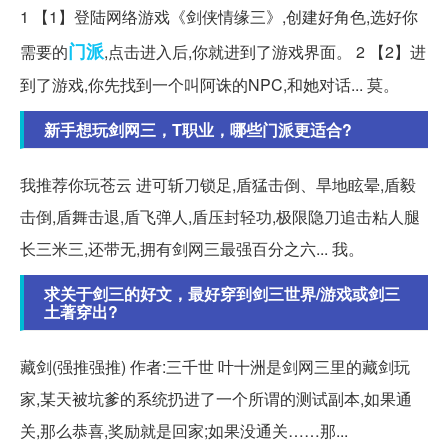
1 【1】登陆网络游戏《剑侠情缘三》,创建好角色,选好你
门派
需要的
,点击进入后,你就进到了游戏界面。 2 【2】进
到了游戏,你先找到一个叫阿诛的NPC,和她对话... 莫。
新手想玩剑网三，T职业，哪些门派更适合?
我推荐你玩苍云 进可斩刀锁足,盾猛击倒、旱地眩晕,盾毅
击倒,盾舞击退,盾飞弹人,盾压封轻功,极限隐刀追击粘人腿
长三米三,还带无,拥有剑网三最强百分之六... 我。
求关于剑三的好文，最好穿到剑三世界/游戏或剑三
土著穿出?
藏剑(强推强推) 作者:三千世 叶十洲是剑网三里的藏剑玩
家,某天被坑爹的系统扔进了一个所谓的测试副本,如果通
关,那么恭喜,奖励就是回家;如果没通关……那...