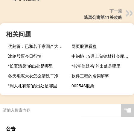
下一篇
逃离公寓第11关攻略
相关问题
优刻得：已和若干家国产大模型公司达成相关业务合作
网页股票看盘
冰轮股票今日行情
中钢协：9月上旬钢材社会库存环比下降0.5%
“长夏清暑”的出处是哪里
“书堂信鼓鸣”的出处是哪里
冬天毛呢大衣怎么清洗干净
软件工程的名词解释
“周人礼有禁”的出处是哪里
002546股票
☚
公告