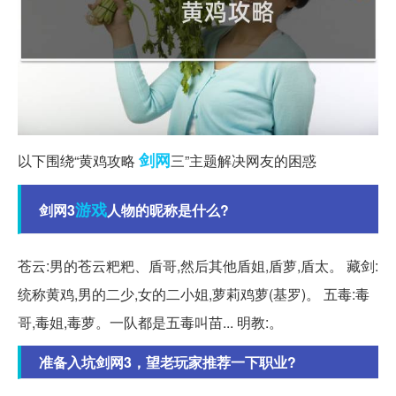
剑网
以下围绕“黄鸡攻略
三”主题解决网友的困惑
游戏
剑网3
人物的昵称是什么?
苍云:男的苍云粑粑、盾哥,然后其他盾姐,盾萝,盾太。 藏剑:
统称黄鸡,男的二少,女的二小姐,萝莉鸡萝(基罗)。 五毒:毒
哥,毒姐,毒萝。一队都是五毒叫苗... 明教:。
准备入坑剑网3，望老玩家推荐一下职业?