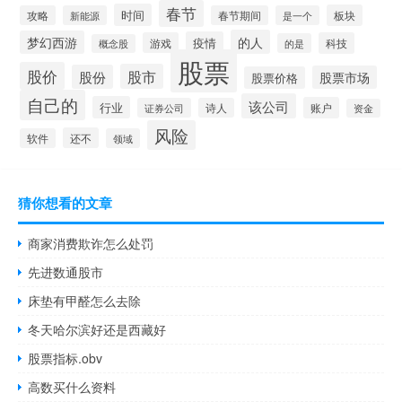
春节
时间
板块
攻略
新能源
春节期间
是一个
的人
梦幻西游
疫情
游戏
科技
的是
概念股
股票
股价
股市
股份
股票市场
股票价格
自己的
该公司
行业
账户
证券公司
诗人
资金
风险
还不
软件
领域
猜你想看的文章
商家消费欺诈怎么处罚
先进数通股市
床垫有甲醛怎么去除
冬天哈尔滨好还是西藏好
股票指标.obv
高数买什么资料