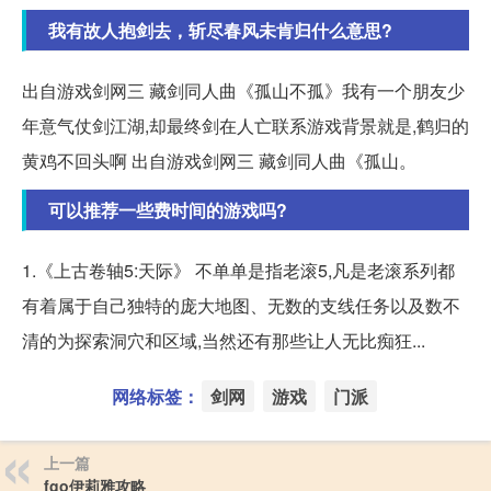
我有故人抱剑去，斩尽春风未肯归什么意思?
出自游戏剑网三 藏剑同人曲《孤山不孤》我有一个朋友少
年意气仗剑江湖,却最终剑在人亡联系游戏背景就是,鹤归的
黄鸡不回头啊 出自游戏剑网三 藏剑同人曲《孤山。
可以推荐一些费时间的游戏吗?
1.《上古卷轴5:天际》 不单单是指老滚5,凡是老滚系列都
有着属于自己独特的庞大地图、无数的支线任务以及数不
清的为探索洞穴和区域,当然还有那些让人无比痴狂...
网络标签：
剑网
游戏
门派
上一篇
fgo伊莉雅攻略