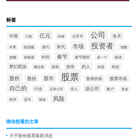
标签
公司
亿元
中国
冬天
元宵节
习俗
价格
投资者
市场
宋代
唐代
创业板
冬季
指数
春节
时间
板块
攻略
新能源
春节期间
是一个
的人
梦幻西游
疫情
游戏
科技
的是
概念股
股票
股价
股市
股份
股票市场
股票价格
自己的
该公司
行业
账户
证券公司
诗人
资金
风险
还不
软件
领域
猜你想看的文章
天宇股份股票最新消息