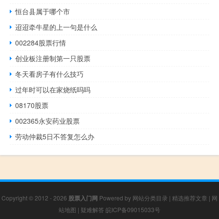
恒台县属于哪个市
迢迢牵牛星的上一句是什么
002284股票行情
创业板注册制第一只股票
冬天看房子有什么技巧
过年时可以在家烧纸吗吗
08170股票
002365永安药业股票
劳动仲裁5日不答复怎么办
Copyright © 2012 - 2026
股票入门网
Powered by
网站分类目录
|
精选推荐文章
|
网
站地图
|
疑难解答
皖ICP备09015033号