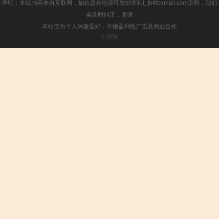
声明：本站内容来自互联网，如信息有错误可发邮件到f_fb#foxmail.com说明，我们
会及时纠正，谢谢
本站仅为个人兴趣爱好，不接盈利性广告及商业合作
小男孩