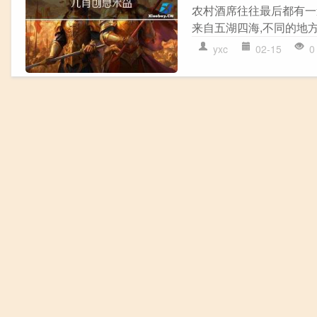
农村酒席往往最后都有一道
来自五湖四海,不同的地方
yxc
02-15
0