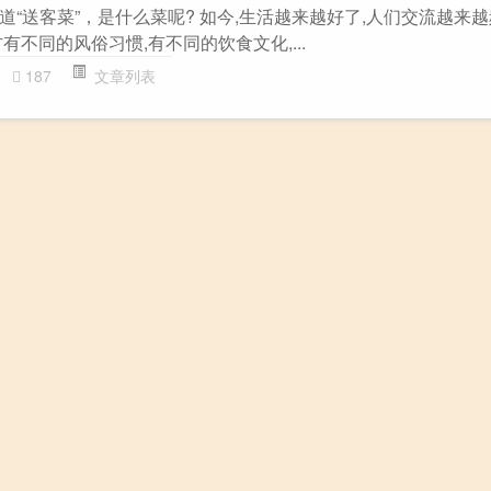
“送客菜”，是什么菜呢? 如今,生活越来越好了,人们交流越来越
有不同的风俗习惯,有不同的饮食文化,...
187
文章列表