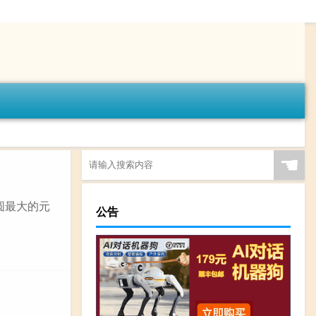
☚
圆最大的元
公告