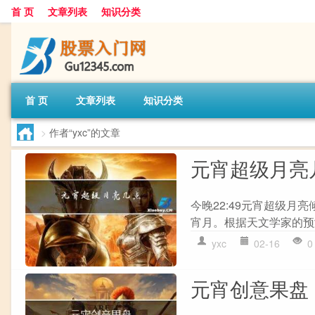
首 页
文章列表
知识分类
首 页
文章列表
知识分类
>
作者“yxc”的文章
元宵超级月亮
今晚22:49元宵超级月
宵月。根据天文学家的预测
yxc
02-16
0
元宵创意果盘