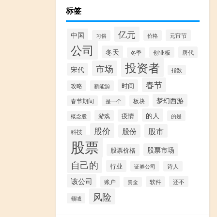
标签
亿元
中国
元宵节
习俗
价格
公司
冬天
唐代
创业板
冬季
投资者
市场
宋代
指数
春节
时间
攻略
新能源
梦幻西游
板块
春节期间
是一个
的人
疫情
游戏
的是
概念股
股价
股市
股份
科技
股票
股票市场
股票价格
自己的
行业
证券公司
诗人
该公司
账户
还不
软件
资金
风险
领域