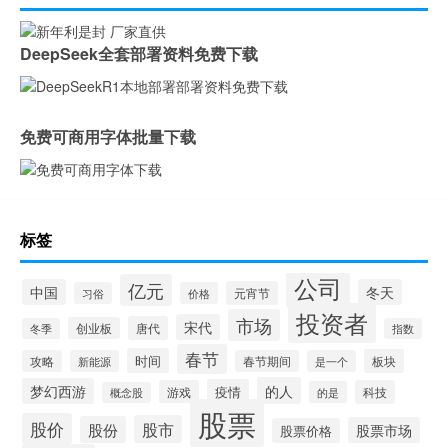
DeepSeek全套部署资料免费下载
免费可商用字体批量下载
标签
公司
亿元
中国
冬天
元宵节
习俗
价格
投资者
市场
宋代
唐代
创业板
冬季
指数
春节
时间
板块
攻略
新能源
春节期间
是一个
的人
梦幻西游
疫情
游戏
科技
的是
概念股
股票
股价
股市
股份
股票市场
股票价格