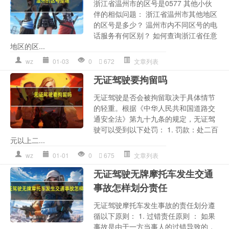
浙江省温州市的区号是0577 其他小伙
伴的相似问题： 浙江省温州市其他地区
的区号是多少？ 温州市内不同区号的电
话服务有何区别？ 如何查询浙江省任意
地区的区...
wz
01-03
0
672
文章列表
无证驾驶要拘留吗
无证驾驶是否会被拘留取决于具体情节
的轻重。根据《中华人民共和国道路交
通安全法》第九十九条的规定，无证驾
驶可以受到以下处罚： 1. 罚款：处二百
元以上二...
wz
01-01
0
675
文章列表
无证驾驶无牌摩托车发生交通
事故怎样划分责任
无证驾驶摩托车发生事故的责任划分遵
循以下原则： 1. 过错责任原则 ： 如果
事故是由于一方当事人的过错导致的，