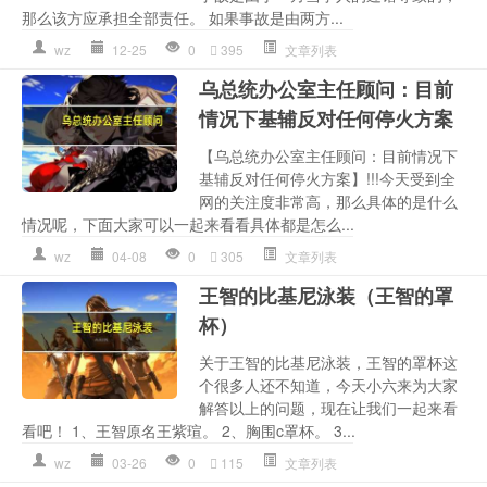
那么该方应承担全部责任。 如果事故是由两方...
wz
12-25
0
395
文章列表
乌总统办公室主任顾问：目前
情况下基辅反对任何停火方案
【乌总统办公室主任顾问：目前情况下
基辅反对任何停火方案】!!!今天受到全
网的关注度非常高，那么具体的是什么
情况呢，下面大家可以一起来看看具体都是怎么...
wz
04-08
0
305
文章列表
王智的比基尼泳装（王智的罩
杯）
关于王智的比基尼泳装，王智的罩杯这
个很多人还不知道，今天小六来为大家
解答以上的问题，现在让我们一起来看
看吧！ 1、王智原名王紫瑄。 2、胸围c罩杯。 3...
wz
03-26
0
115
文章列表