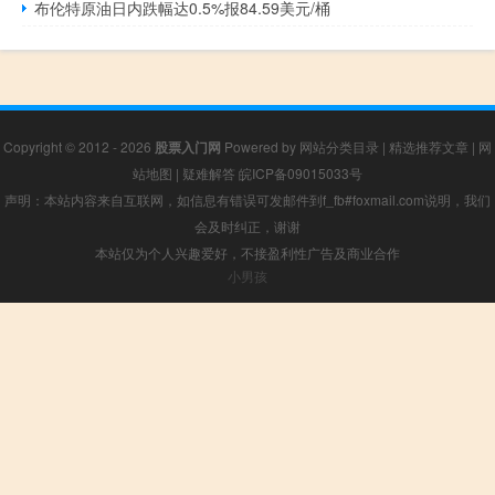
布伦特原油日内跌幅达0.5%报84.59美元/桶
Copyright © 2012 - 2026
股票入门网
Powered by
网站分类目录
|
精选推荐文章
|
网
站地图
|
疑难解答
皖ICP备09015033号
声明：本站内容来自互联网，如信息有错误可发邮件到f_fb#foxmail.com说明，我们
会及时纠正，谢谢
本站仅为个人兴趣爱好，不接盈利性广告及商业合作
小男孩