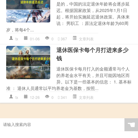
是的，中国的法定退休年龄将会逐步延
迟。根据国家政策，从2025年1月1日
起，将开始实施延迟退休政策。具体来
说： 男职工 ：原法定退休年龄为60周
岁，将每4个...
tx
01-06
0
367
文章列表
退休医保卡每个月打进来多少
钱
退休医保卡每月打入的金额通常与个人
的养老金水平有关，并且可能因地区而
异。以下是一些基本的信息： 1. 基本标
准 ： 退休人员通常以平均养老金为基数，按照...
tx
12-26
0
341
文章列表
☚