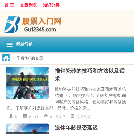
首 页
文章列表
知识分类
网站导航
>
作者“tx”的文章
推销瓷砖的技巧和方法以及话
术
推销瓷砖的技巧和方法以及话术可以总
结如下： 销售技巧 1. 了解客户需求 询
问客户的装修风格、色彩喜好和装修预
算。 了解客户对瓷砖类型、品牌、价格的需...
tx
01-11
0
317
文章列表
退休年龄是否延迟