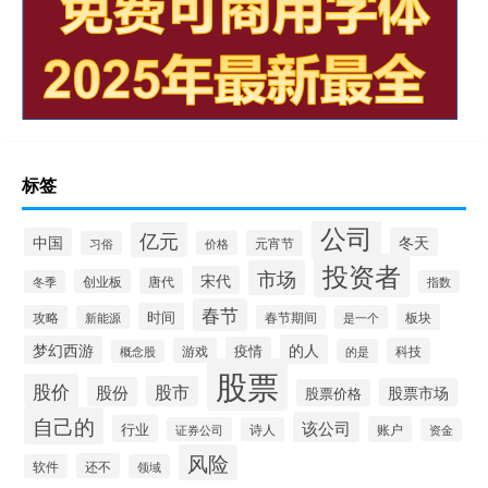
标签
公司
亿元
中国
冬天
元宵节
习俗
价格
投资者
市场
宋代
唐代
创业板
冬季
指数
春节
时间
板块
攻略
新能源
春节期间
是一个
的人
梦幻西游
疫情
游戏
科技
的是
概念股
股票
股价
股市
股份
股票市场
股票价格
自己的
该公司
行业
账户
证券公司
诗人
资金
风险
还不
软件
领域