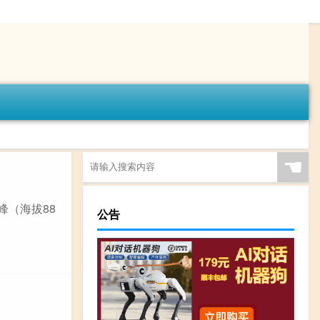
☚
峰（海拔88
公告