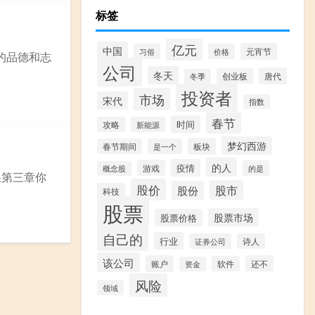
标签
亿元
中国
元宵节
习俗
价格
的品德和志
公司
冬天
唐代
创业板
冬季
投资者
市场
宋代
指数
春节
时间
攻略
新能源
梦幻西游
板块
春节期间
是一个
的人
疫情
游戏
的是
概念股
果第三章你
股价
股市
股份
科技
股票
股票市场
股票价格
自己的
行业
证券公司
诗人
该公司
账户
还不
软件
资金
风险
领域