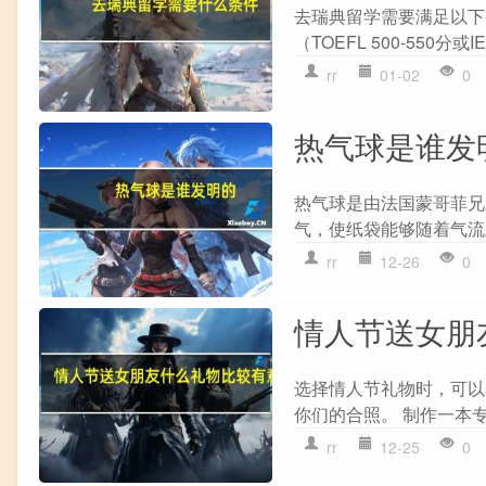
去瑞典留学需要满足以下条
（TOEFL 500-550分或
rr
01-02
0
热气球是谁发
热气球是由法国蒙哥菲兄弟（M
气，使纸袋能够随着气流
rr
12-26
0
情人节送女朋
选择情人节礼物时，可以考
你们的合照。 制作一本专
rr
12-25
0