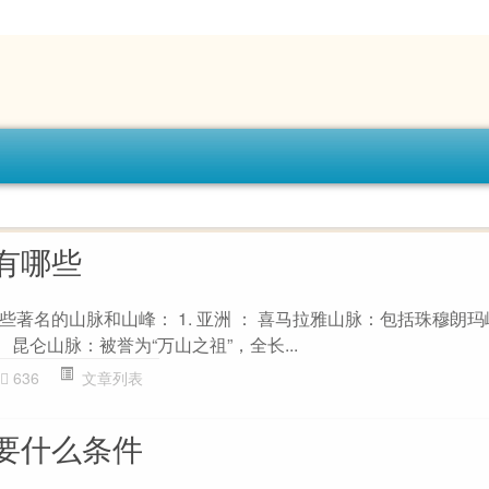
有哪些
著名的山脉和山峰： 1. 亚洲 ： 喜马拉雅山脉：包括珠穆朗玛
。 昆仑山脉：被誉为“万山之祖”，全长...
636
文章列表
要什么条件