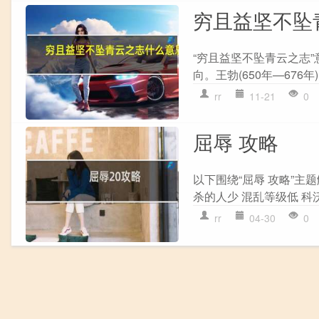
穷且益坚不坠
“穷且益坚不坠青云之志
向。王勃(650年—676
rr
11-21
0
屈辱 攻略
以下围绕“屈辱 攻略”主
杀的人少 混乱等级低 科沃
rr
04-30
0