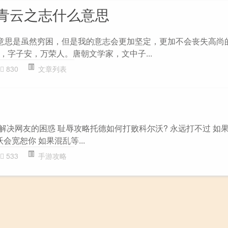
青云之志什么意思
”意思是虽然穷困，但是我的意志会更加坚定，更加不会丧失高尚
年)，字子安，万荣人。唐朝文学家，文中子...
830
文章列表
题解决网友的困惑 耻辱攻略托德如何打败科尔沃? 永远打不过 如
会宽恕你 如果混乱等...
533
手游攻略