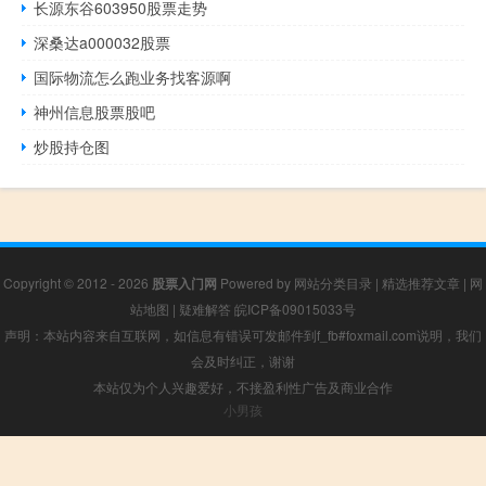
长源东谷603950股票走势
深桑达a000032股票
国际物流怎么跑业务找客源啊
神州信息股票股吧
炒股持仓图
Copyright © 2012 - 2026
股票入门网
Powered by
网站分类目录
|
精选推荐文章
|
网
站地图
|
疑难解答
皖ICP备09015033号
声明：本站内容来自互联网，如信息有错误可发邮件到f_fb#foxmail.com说明，我们
会及时纠正，谢谢
本站仅为个人兴趣爱好，不接盈利性广告及商业合作
小男孩