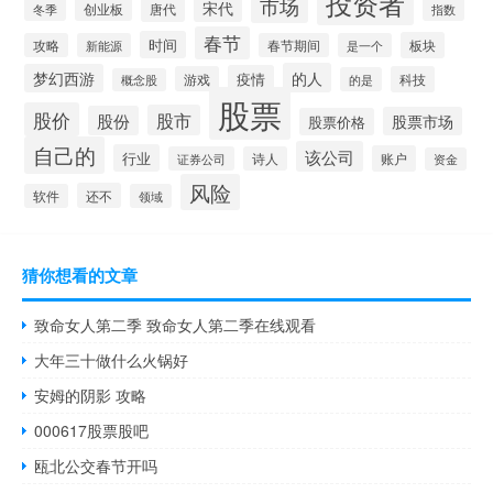
投资者
市场
宋代
唐代
创业板
冬季
指数
春节
时间
板块
攻略
新能源
春节期间
是一个
的人
梦幻西游
疫情
游戏
科技
的是
概念股
股票
股价
股市
股份
股票市场
股票价格
自己的
该公司
行业
账户
证券公司
诗人
资金
风险
还不
软件
领域
猜你想看的文章
致命女人第二季 致命女人第二季在线观看
大年三十做什么火锅好
安姆的阴影 攻略
000617股票股吧
瓯北公交春节开吗