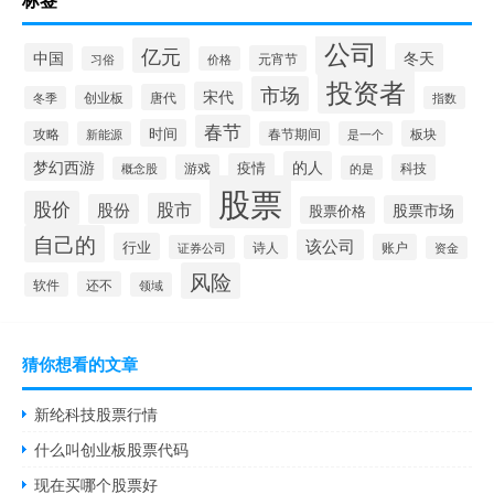
公司
亿元
中国
冬天
元宵节
习俗
价格
投资者
市场
宋代
唐代
创业板
冬季
指数
春节
时间
板块
攻略
新能源
春节期间
是一个
的人
梦幻西游
疫情
游戏
科技
的是
概念股
股票
股价
股市
股份
股票市场
股票价格
自己的
该公司
行业
账户
证券公司
诗人
资金
风险
还不
软件
领域
猜你想看的文章
新纶科技股票行情
什么叫创业板股票代码
现在买哪个股票好