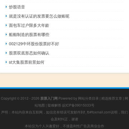
炒股语音
就是没有认证的发票要怎么做账呢
面包车过户限多大年龄
船舶制造的股票有哪些
002129中环股份股票好不好
股票双底形态如何确认
st大集股票前景如何
Copyright © 2012 - 2026
股票入门网
Powered by
网站分类目录
|
精选推荐文章
|
网
站地图
|
疑难解答
皖ICP备09015033号
声明：本站内容来自互联网，如信息有错误可发邮件到f_fb#foxmail.com说明，我们
会及时纠正，谢谢
本站仅为个人兴趣爱好，不接盈利性广告及商业合作