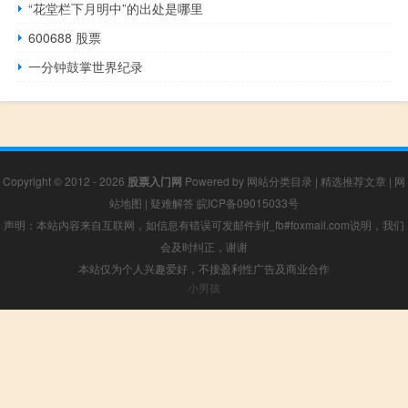
“花堂栏下月明中”的出处是哪里
600688 股票
一分钟鼓掌世界纪录
Copyright © 2012 - 2026
股票入门网
Powered by
网站分类目录
|
精选推荐文章
|
网
站地图
|
疑难解答
皖ICP备09015033号
声明：本站内容来自互联网，如信息有错误可发邮件到f_fb#foxmail.com说明，我们
会及时纠正，谢谢
本站仅为个人兴趣爱好，不接盈利性广告及商业合作
小男孩