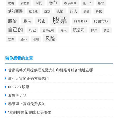
春节
时间
板块
攻略
新能源
春节期间
是一个
的人
梦幻西游
疫情
游戏
科技
的是
概念股
股票
股价
股市
股份
股票市场
股票价格
自己的
该公司
行业
账户
证券公司
诗人
资金
风险
还不
软件
领域
猜你想看的文章
甘肃嘉峪关可提供理光激光打印机维修服务地址在哪
蒸小元宵的正确方法窍门
002723 股票
股票美诺华
春节里上高速免费多久
“君到共黄花”的出处是哪里