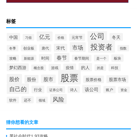
标签
公司
亿元
中国
冬天
元宵节
习俗
价格
投资者
市场
宋代
唐代
创业板
冬季
指数
春节
时间
板块
攻略
新能源
春节期间
是一个
的人
梦幻西游
疫情
游戏
科技
的是
概念股
股票
股价
股市
股份
股票市场
股票价格
自己的
该公司
行业
账户
证券公司
诗人
资金
风险
还不
软件
领域
猜你想看的文章
黑社会时代1.93攻略