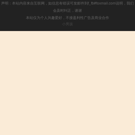
声明：本站内容来自互联网，如信息有错误可发邮件到f_fb#foxmail.com说明，我们
会及时纠正，谢谢
本站仅为个人兴趣爱好，不接盈利性广告及商业合作
小男孩