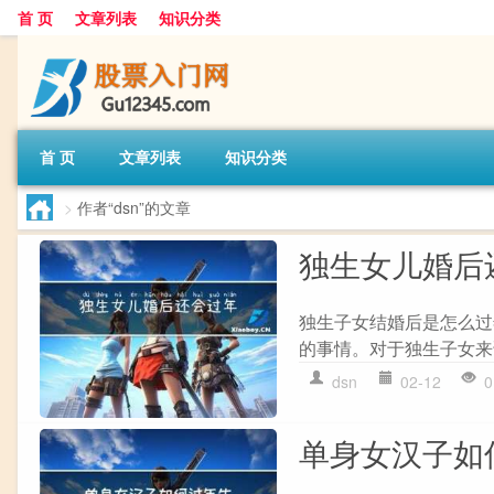
首 页
文章列表
知识分类
首 页
文章列表
知识分类
>
作者“dsn”的文章
独生女儿婚后
独生子女结婚后是怎么过
的事情。对于独生子女来
dsn
02-12
0
单身女汉子如