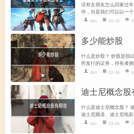
没有女朋友怎么回家过年
伴，但是我们可以以一个
dsn
02-10
0
多少能炒股
什么是炒股？ 炒股是指
所发行的证券，持有者拥
dsn
03-06
8
迪士尼概念股
什么是迪士尼概念股？ 
迪士尼频道、迪士尼电影
dsn
03-06
7