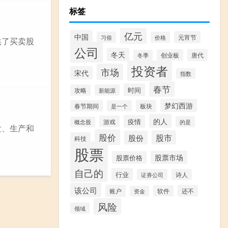
标签
亿元
中国
元宵节
习俗
价格
供了买卖股
公司
冬天
唐代
创业板
冬季
投资者
市场
宋代
指数
春节
时间
攻略
新能源
梦幻西游
板块
春节期间
是一个
的人
疫情
游戏
的是
概念股
发、生产和
股价
股市
股份
科技
股票
股票市场
股票价格
自己的
行业
证券公司
诗人
该公司
账户
还不
软件
资金
风险
领域