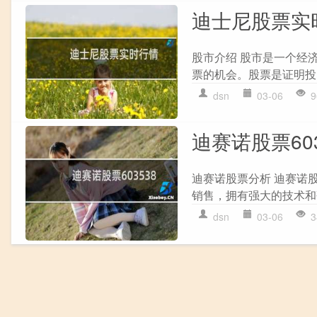
迪士尼股票实
股市介绍 股市是一个经
票的机会。股票是证明投
dsn
03-06
9
迪赛诺股票603
迪赛诺股票分析 迪赛诺
销售，拥有强大的技术和
dsn
03-06
3