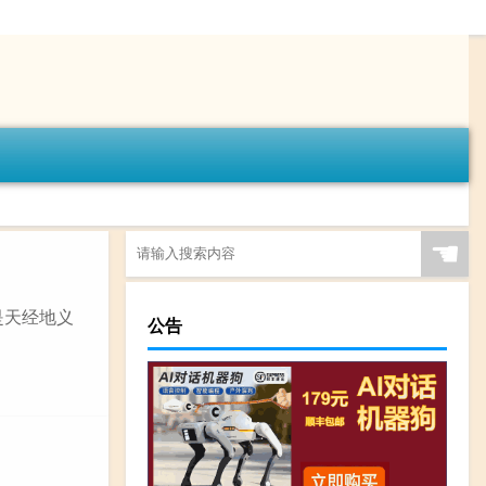
☚
是天经地义
公告