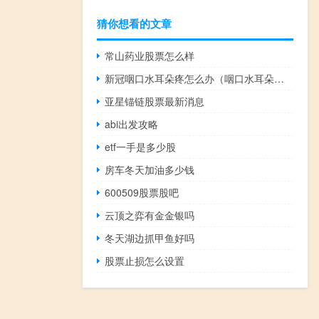
猜你想看的文章
常山药业股票怎么样
新冠咽口水耳朵疼怎么办（咽口水耳朵疼怎么办）
亚星锚链股票最新消息
abi出发攻略
etf一手是多少股
房车冬天加油多少钱
600509股票股吧
云顶之弈有金金银吗
冬天湖边抓甲鱼好吗
股票止损怎么设置