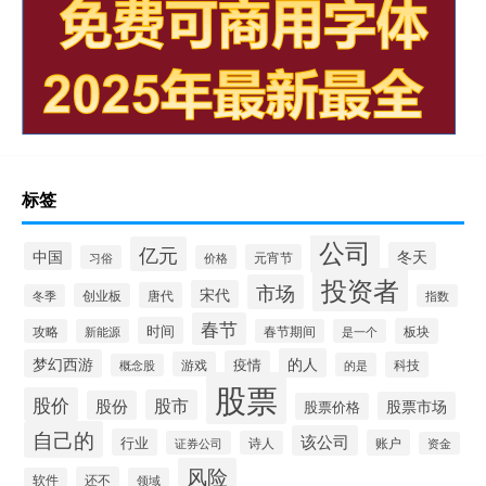
标签
公司
亿元
中国
冬天
元宵节
习俗
价格
投资者
市场
宋代
唐代
创业板
冬季
指数
春节
时间
板块
攻略
新能源
春节期间
是一个
的人
梦幻西游
疫情
游戏
科技
的是
概念股
股票
股价
股市
股份
股票市场
股票价格
自己的
该公司
行业
账户
证券公司
诗人
资金
风险
还不
软件
领域