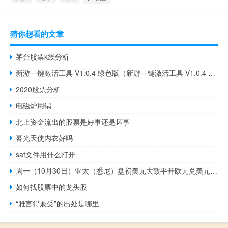
猜你想看的文章
茅台股票k线分析
新游一键激活工具 V1.0.4 绿色版（新游一键激活工具 V1.0.4 绿色版功能简介）
2020股票分析
电磁炉用锅
北上资金流出的股票是好事还是坏事
暮光天使内衣好吗
sat文件用什么打开
周一（10月30日）亚太（悉尼）盘初美元大致平开欧元兑美元持稳于1.0568美元兑瑞郎微跌不足0.1%报0.9020以色列在刚刚过去的周末表示在加沙地带扩大地面行动
如何找股票中的龙头股
“雅言得兼受”的出处是哪里