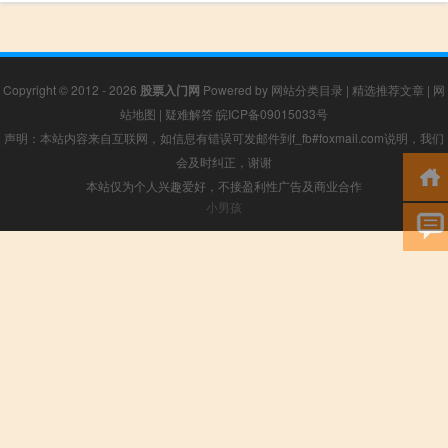
Copyright © 2012 - 2026
股票入门网
Powered by
网站分类目录
|
精选推荐文章
|
网
站地图
|
疑难解答
皖ICP备09015033号
声明：本站内容来自互联网，如信息有错误可发邮件到f_fb#foxmail.com说明，我们
会及时纠正，谢谢
本站仅为个人兴趣爱好，不接盈利性广告及商业合作
小男孩