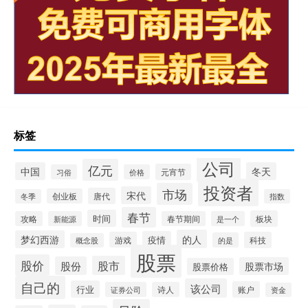
标签
公司
亿元
中国
冬天
元宵节
习俗
价格
投资者
市场
宋代
唐代
创业板
冬季
指数
春节
时间
板块
攻略
新能源
春节期间
是一个
的人
梦幻西游
疫情
游戏
科技
的是
概念股
股票
股价
股市
股份
股票市场
股票价格
自己的
该公司
行业
账户
证券公司
诗人
资金