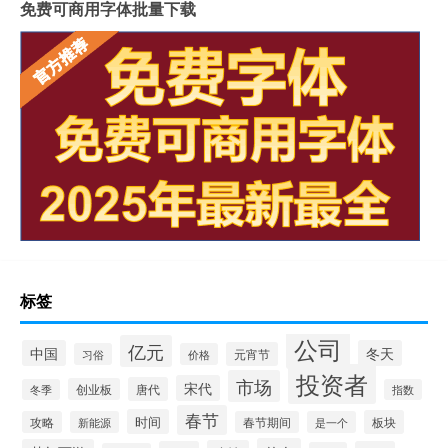
免费可商用字体批量下载
标签
公司
亿元
中国
冬天
元宵节
习俗
价格
投资者
市场
宋代
唐代
创业板
冬季
指数
春节
时间
板块
攻略
新能源
春节期间
是一个