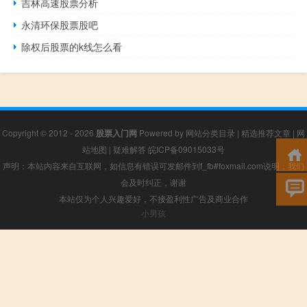
吉林高速股票分析
永清环保股票股吧
除权后股票的k线怎么看
Copyright © 2012 - 2026
股票入门网
Powered by
网站分类目录
|
精选推荐文章
|
网
站地图
|
疑难解答
皖ICP备09015033号
声明：本站内容来自互联网，如信息有错误可发邮件到f_fb#foxmail.com说明，我们
会及时纠正，谢谢
本站仅为个人兴趣爱好，不接盈利性广告及商业合作
小男孩