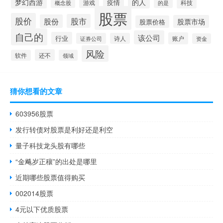
的人
梦幻西游
疫情
游戏
科技
的是
概念股
股票
股价
股市
股份
股票市场
股票价格
自己的
该公司
行业
账户
证券公司
诗人
资金
风险
还不
软件
领域
猜你想看的文章
603956股票
发行转债对股票是利好还是利空
量子科技龙头股有哪些
“金飚岁正穰”的出处是哪里
近期哪些股票值得购买
002014股票
4元以下优质股票