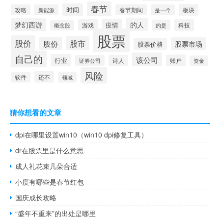
春节
时间
板块
攻略
新能源
春节期间
是一个
的人
梦幻西游
疫情
游戏
科技
的是
概念股
股票
股价
股市
股份
股票市场
股票价格
自己的
该公司
行业
账户
证券公司
诗人
资金
风险
还不
软件
领域
猜你想看的文章
dpi在哪里设置win10（win10 dpi修复工具）
dr在股票里是什么意思
成人礼花束几朵合适
小度有哪些是春节红包
国庆成长攻略
“盛年不重来”的出处是哪里