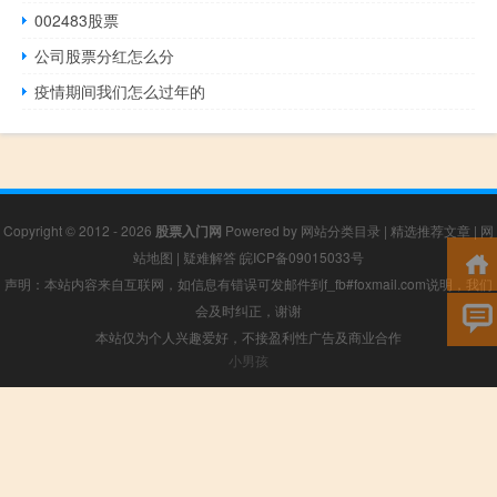
002483股票
公司股票分红怎么分
疫情期间我们怎么过年的
Copyright © 2012 - 2026
股票入门网
Powered by
网站分类目录
|
精选推荐文章
|
网
站地图
|
疑难解答
皖ICP备09015033号
声明：本站内容来自互联网，如信息有错误可发邮件到f_fb#foxmail.com说明，我们
会及时纠正，谢谢
本站仅为个人兴趣爱好，不接盈利性广告及商业合作
小男孩