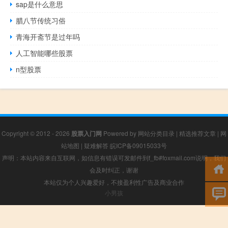
sap是什么意思
腊八节传统习俗
青海开斋节是过年吗
人工智能哪些股票
n型股票
Copyright © 2012 - 2026
股票入门网
Powered by
网站分类目录
|
精选推荐文章
|
网
站地图
|
疑难解答
皖ICP备09015033号
声明：本站内容来自互联网，如信息有错误可发邮件到f_fb#foxmail.com说明，我们
会及时纠正，谢谢
本站仅为个人兴趣爱好，不接盈利性广告及商业合作
小男孩