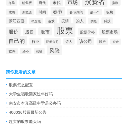
投资者
市场
宋代
唐代
创业板
冬季
指数
春节
时间
板块
攻略
新能源
春节期间
是一个
的人
梦幻西游
疫情
游戏
科技
的是
概念股
股票
股价
股市
股份
股票市场
股票价格
自己的
该公司
行业
账户
证券公司
诗人
资金
风险
还不
软件
领域
猜你想看的文章
股票怎么配置
大学生唱歌回家过年好吗
南安市本真高级中学是公办吗
400036股票最新公告
超卖的股票能买吗