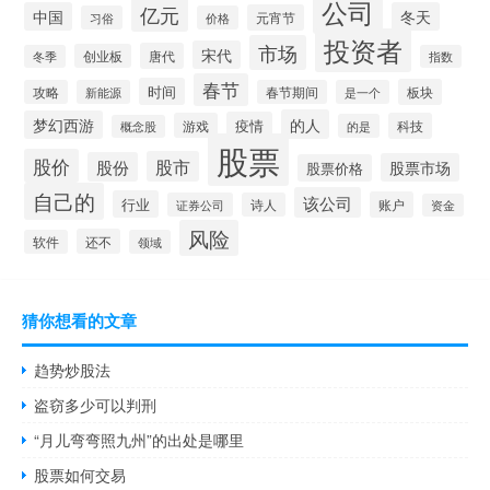
公司
亿元
中国
冬天
元宵节
习俗
价格
投资者
市场
宋代
唐代
创业板
冬季
指数
春节
时间
板块
攻略
新能源
春节期间
是一个
的人
梦幻西游
疫情
游戏
科技
的是
概念股
股票
股价
股市
股份
股票市场
股票价格
自己的
该公司
行业
账户
证券公司
诗人
资金
风险
还不
软件
领域
猜你想看的文章
趋势炒股法
盗窃多少可以判刑
“月儿弯弯照九州”的出处是哪里
股票如何交易