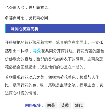
色夺歌人脸，香乱舞衣风。
名莲自可念，况复两心同。
咏同心芙蓉简析
开得鲜艳的荷花预示着吉祥，笔直的立在水面上。一支孤
两朵
茎引出一抹绿，
花共同分开两抹红。荷花秀丽的颜色
仿佛歌女的容貌，馥郁的香气如舞衣下的微风。这两朵莲
花必然会互相思念，况且他们的心是在一起的。
首联展现荷花动态之美，颔联为荷花着色，颈联与人作
比，极写荷花的色、味，尾联是点睛之笔，揭示主旨，表
达两心相悦的情感。
网络标签：
两朵
芙蓉
隋代