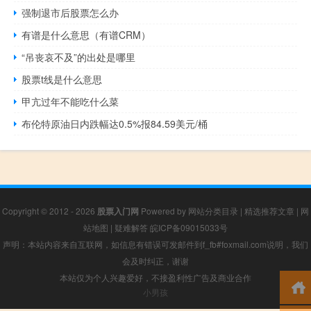
强制退市后股票怎么办
有谱是什么意思（有谱CRM）
“吊丧哀不及”的出处是哪里
股票t线是什么意思
甲亢过年不能吃什么菜
布伦特原油日内跌幅达0.5%报84.59美元/桶
Copyright © 2012 - 2026
股票入门网
Powered by
网站分类目录
|
精选推荐文章
|
网
站地图
|
疑难解答
皖ICP备09015033号
声明：本站内容来自互联网，如信息有错误可发邮件到f_fb#foxmail.com说明，我们
会及时纠正，谢谢
本站仅为个人兴趣爱好，不接盈利性广告及商业合作
小男孩