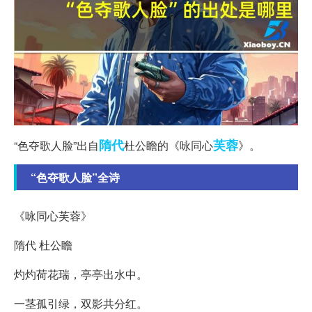
隋代
芙蓉
“色夺歌人脸”出自
杜公瞻的《咏同心
》。
“色夺歌人脸”全诗
《咏同心芙蓉》
隋代 杜公瞻
灼灼荷花瑞，亭亭出水中。
一茎孤引绿，双影共分红。