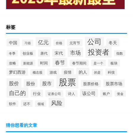
标签
公司
亿元
中国
冬天
元宵节
习俗
价格
投资者
市场
宋代
唐代
创业板
冬季
指数
春节
时间
板块
攻略
新能源
春节期间
是一个
的人
梦幻西游
疫情
游戏
科技
的是
概念股
股票
股价
股市
股份
股票市场
股票价格
自己的
该公司
行业
账户
证券公司
诗人
资金
风险
还不
软件
领域
猜你想看的文章