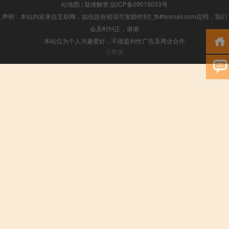
站地图
|
疑难解答
皖ICP备09015033号
声明：本站内容来自互联网，如信息有错误可发邮件到f_fb#foxmail.com说明，我们
会及时纠正，谢谢
本站仅为个人兴趣爱好，不接盈利性广告及商业合作
小男孩