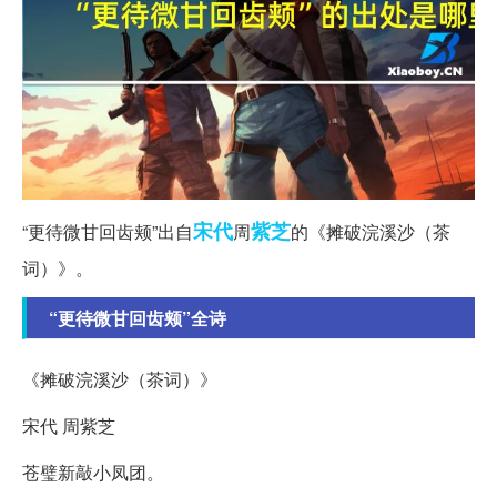
宋代
紫芝
“更待微甘回齿颊”出自
周
的《摊破浣溪沙（茶
词）》。
“更待微甘回齿颊”全诗
《摊破浣溪沙（茶词）》
宋代 周紫芝
苍璧新敲小凤团。