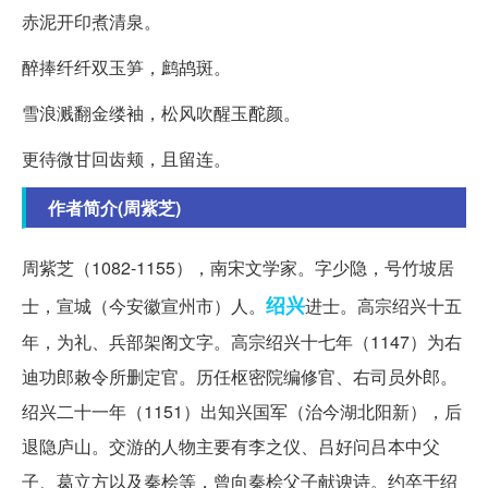
赤泥开印煮清泉。
醉捧纤纤双玉笋，鹧鸪斑。
雪浪溅翻金缕袖，松风吹醒玉酡颜。
更待微甘回齿颊，且留连。
作者简介(周紫芝)
周紫芝（1082-1155），南宋文学家。字少隐，号竹坡居
绍兴
士，宣城（今安徽宣州市）人。
进士。高宗绍兴十五
年，为礼、兵部架阁文字。高宗绍兴十七年（1147）为右
迪功郎敕令所删定官。历任枢密院编修官、右司员外郎。
绍兴二十一年（1151）出知兴国军（治今湖北阳新），后
退隐庐山。交游的人物主要有李之仪、吕好问吕本中父
子、葛立方以及秦桧等，曾向秦桧父子献谀诗。约卒于绍