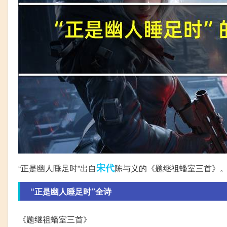
宋代
“正是幽人睡足时”出自
陈与义的《题继祖蟠室三首》
“正是幽人睡足时”全诗
《题继祖蟠室三首》