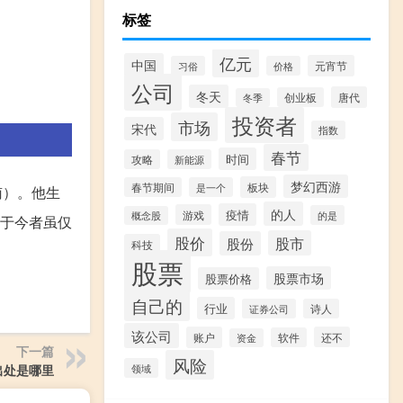
标签
亿元
中国
元宵节
习俗
价格
公司
冬天
唐代
创业板
冬季
投资者
市场
宋代
指数
春节
时间
攻略
新能源
梦幻西游
板块
春节期间
是一个
南）。他生
的人
疫情
游戏
的是
概念股
存于今者虽仅
股价
股市
股份
科技
股票
股票市场
股票价格
自己的
行业
证券公司
诗人
该公司
账户
还不
软件
资金
下一篇
风险
领域
出处是哪里