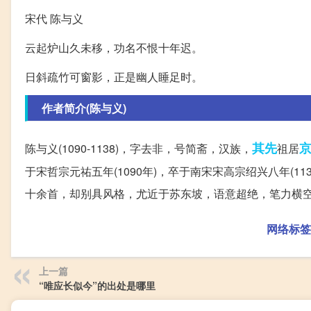
宋代 陈与义
云起炉山久未移，功名不恨十年迟。
日斜疏竹可窗影，正是幽人睡足时。
作者简介(陈与义)
其先
陈与义(1090-1138)，字去非，号简斋，汉族，
祖居
于宋哲宗元祐五年(1090年)，卒于南宋宋高宗绍兴八年(
十余首，却别具风格，尤近于苏东坡，语意超绝，笔力横
网络标签
上一篇
“唯应长似今”的出处是哪里