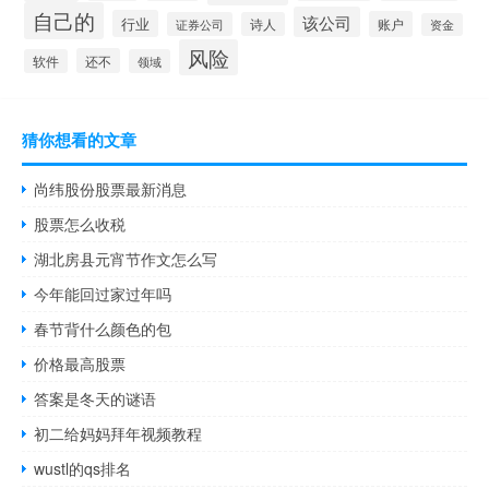
自己的
该公司
行业
账户
证券公司
诗人
资金
风险
还不
软件
领域
猜你想看的文章
尚纬股份股票最新消息
股票怎么收税
湖北房县元宵节作文怎么写
今年能回过家过年吗
春节背什么颜色的包
价格最高股票
答案是冬天的谜语
初二给妈妈拜年视频教程
wustl的qs排名