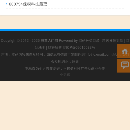
600794保税科技股票
Copyright © 2012 - 2026
股票入门网
Powered by
网站分类目录
|
精选推荐文章
|
网
站地图
|
疑难解答
皖ICP备09015033号
声明：本站内容来自互联网，如信息有错误可发邮件到f_fb#foxmail.com说明，我们
会及时纠正，谢谢
本站仅为个人兴趣爱好，不接盈利性广告及商业合作
小男孩