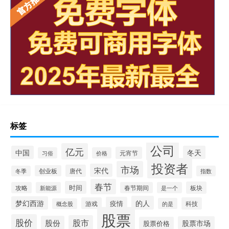
标签
公司
亿元
中国
冬天
元宵节
习俗
价格
投资者
市场
宋代
唐代
创业板
冬季
指数
春节
时间
板块
攻略
新能源
春节期间
是一个
的人
梦幻西游
疫情
游戏
科技
的是
概念股
股票
股价
股市
股份
股票市场
股票价格