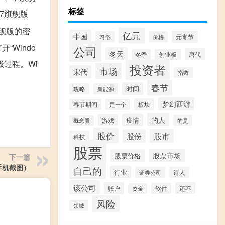
标签
7旗舰版
旗舰版的密
亿元
中国
元宵节
习俗
价格
“Windo
公司
冬天
唐代
创业板
冬季
升级过程。Wi
投资者
市场
宋代
指数
春节
时间
攻略
新能源
梦幻西游
板块
春节期间
是一个
的人
疫情
游戏
的是
概念股
股价
股市
股份
科技
股票
股票市场
股票价格
下一篇
手机截图）
自己的
行业
证券公司
诗人
该公司
账户
还不
软件
资金
风险
领域