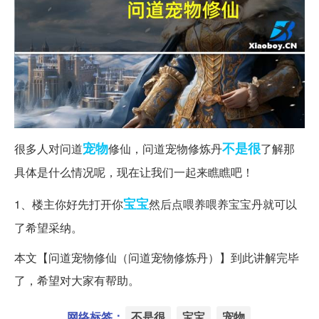
宠物
不是很
很多人对问道
修仙，问道宠物修炼丹
了解那
具体是什么情况呢，现在让我们一起来瞧瞧吧！
宝宝
1、楼主你好先打开你
然后点喂养喂养宝宝丹就可以
了希望采纳。
本文【问道宠物修仙（问道宠物修炼丹）】到此讲解完毕
了，希望对大家有帮助。
网络标签：
不是很
宝宝
宠物