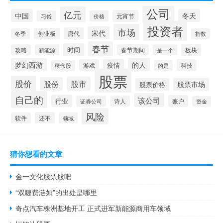
公司
亿元
中国
冬天
元宵节
习俗
价格
投资者
市场
宋代
唐代
创业板
冬季
指数
春节
时间
板块
攻略
新能源
春节期间
是一个
的人
梦幻西游
疫情
游戏
科技
的是
概念股
股票
股价
股市
股份
股票市场
股票价格
自己的
该公司
行业
账户
证券公司
诗人
资金
风险
还不
软件
领域
猜你想看的文章
金一文化股票股吧
“双睫费涟如”的出处是哪里
奇点汽车株洲基地开工 正式进军新能源商用车领域