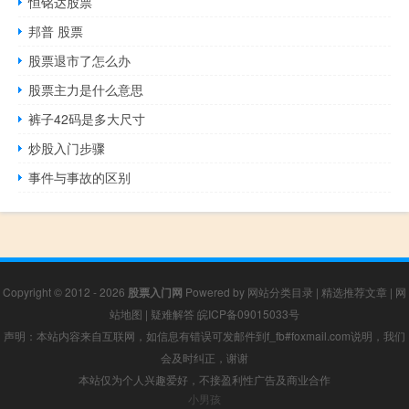
恒铭达股票
邦普 股票
股票退市了怎么办
股票主力是什么意思
裤子42码是多大尺寸
炒股入门步骤
事件与事故的区别
Copyright © 2012 - 2026
股票入门网
Powered by
网站分类目录
|
精选推荐文章
|
网
站地图
|
疑难解答
皖ICP备09015033号
声明：本站内容来自互联网，如信息有错误可发邮件到f_fb#foxmail.com说明，我们
会及时纠正，谢谢
本站仅为个人兴趣爱好，不接盈利性广告及商业合作
小男孩