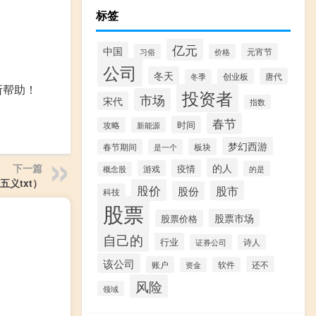
标签
亿元
中国
元宵节
习俗
价格
公司
冬天
唐代
创业板
冬季
所帮助！
投资者
市场
宋代
指数
春节
时间
攻略
新能源
梦幻西游
板块
春节期间
是一个
的人
下一篇
疫情
游戏
的是
概念股
五义txt）
股价
股市
股份
科技
股票
股票市场
股票价格
自己的
行业
证券公司
诗人
该公司
账户
还不
软件
资金
风险
领域