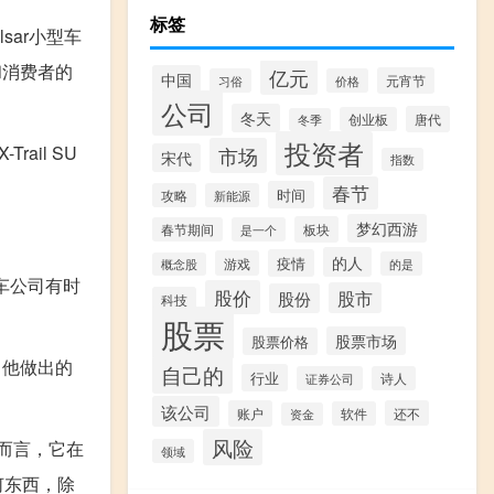
标签
sar小型车
和消费者的
亿元
中国
元宵节
习俗
价格
公司
冬天
唐代
创业板
冬季
投资者
il SU
市场
宋代
指数
春节
时间
攻略
新能源
梦幻西游
板块
春节期间
是一个
的人
疫情
游戏
的是
概念股
车公司有时
股价
股市
股份
科技
股票
股票市场
股票价格
了他做出的
自己的
行业
证券公司
诗人
该公司
账户
还不
软件
资金
风险
手而言，它在
领域
何东西，除