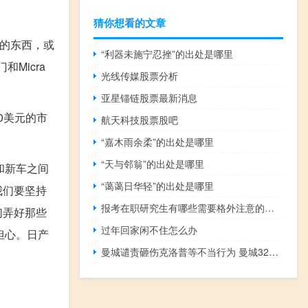
猜你想看的文章
实的东西，或
“利器未施宁忍挫”的出处是哪里
Micra
光线传媒股票分析
亚星锚链股票最新消息
0美元的市
航天科技股票股吧
“嘉木雨余柔”的出处是哪里
“天与邻翁”的出处是哪里
和新车之间
“蔼蔼日华轻”的出处是哪里
我们要坚持
报考在职研究生有哪些需要格外注意的时间点
们弄好那些
过年回家闲不住怎么办
担心。日产
曼城谴责砸伤克洛普等不当行为 曼城32岁王牌炸裂表演1球+2妙传巴萨有望白捡2500万