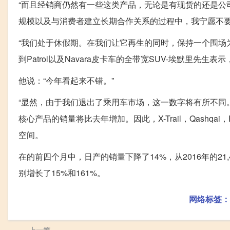
“而且经销商仍然有一些这类产品，无论是有现货的还是公
规模以及与消费者建立长期合作关系的过程中，我宁愿不
“我们处于休假期。在我们让它再生的同时，保持一个围场为空。
到Patrol以及Navara皮卡车的全带宽SUV-埃默里先
他说：“今年看起来不错。”
“显然，由于我们退出了乘用车市场，这一数字将有所不同
核心产品的销量将比去年增加。因此，X-Trail，Qashqai，
空间。
在的前四个月中，日产的销量下降了14%，从2016年的21,40
别增长了15%和161%。
网络标签：