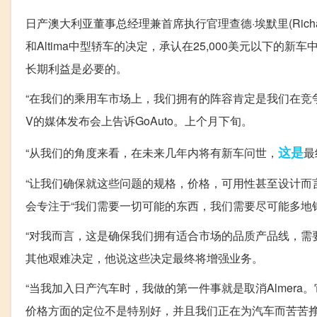
日产澳大利亚董事总经理兼首席执行官理查德·埃默里(Richa
和Altima中型轿车的决定，承认在25,000美元以下
长期利益是必要的。
“在我们的乘用车市场上，我们拥有的阵容肯定是我们在竞争优
V的媒体发布会上告诉GoAuto。上个月下旬。
这是
“从我们的角度来看，在未来几年内将有新车问世，
最
“让我们确保就这些问题的规格，价格，可用性甚至设计而
会专注于“我们需要一切可能的东西，我们需要尽可能多地
“对我而言，这是确保我们拥有适合市场的品质产品线，需
其他艰难决定，他说这些决定最终将增强业务。
“当我加入日产汽车时，我做的第一件事就是取消Almer
价格方面的定位不是特别好，并且我们正在为汽车而苦苦