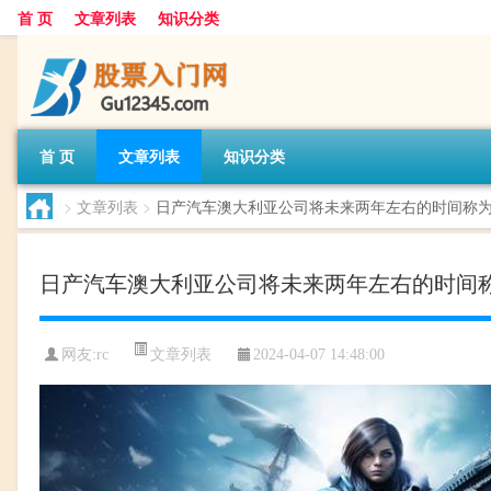
首 页
文章列表
知识分类
首 页
文章列表
知识分类
>
文章列表
>
日产汽车澳大利亚公司将未来两年左右的时间称
日产汽车澳大利亚公司将未来两年左右的时间
文章列表
网友:
rc
2024-04-07 14:48:00