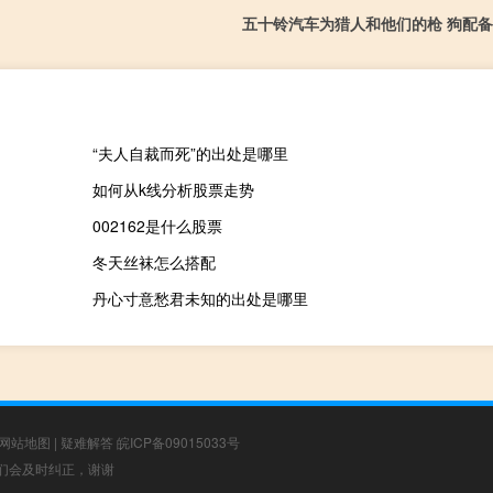
五十铃汽车为猎人和他们的枪 狗配备了
“夫人自裁而死”的出处是哪里
如何从k线分析股票走势
002162是什么股票
冬天丝袜怎么搭配
丹心寸意愁君未知的出处是哪里
网站地图
|
疑难解答
皖ICP备09015033号
，我们会及时纠正，谢谢