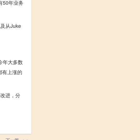
50年业务
从Juke
今年大多数
车都有上涨的
有所改进，分