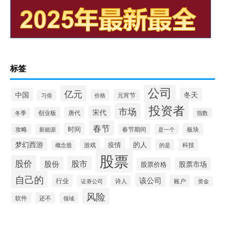
标签
公司
亿元
中国
冬天
元宵节
习俗
价格
投资者
市场
宋代
唐代
创业板
冬季
指数
春节
时间
板块
攻略
新能源
春节期间
是一个
的人
梦幻西游
疫情
游戏
科技
的是
概念股
股票
股价
股市
股份
股票市场
股票价格
自己的
该公司
行业
账户
证券公司
诗人
资金
风险
还不
软件
领域