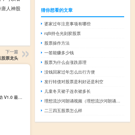
持唐人神股
猜你想看的文章
婆家过年注意事项有哪些
rqfii持仓光刻胶股票
股票操作方法
下一篇
一签能赚多少钱
板股票龙头
股票为什么会涨跌原理
没钱回家过年怎么出行方便
发行转债对股票是利好还是利空
儿童冬天裙子连衣裙多长
赛尔号冰魄代码辅助 V1.0 最新免费版（赛尔号冰魄代码辅助 V1.0 最新免费版功能简介）
理想流沙河朗诵视频（理想流沙河朗诵稿）
二三四五股票怎么样