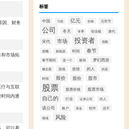
标签
亿元
中国
元宵节
习俗
价格
原因、财务
公司
冬天
唐代
创业板
冬季
投资者
市场
宋代
指数
春节
时间
攻略
新能源
目和市场拓
梦幻西游
板块
春节期间
是一个
的人
疫情
游戏
的是
概念股
股价
股市
股份
科技
股票
医疗与互联
股票市场
股票价格
段时间内逐
自己的
行业
证券公司
诗人
该公司
账户
还不
软件
资金
风险
领域
略，可以看