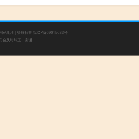
网站地图
|
疑难解答
皖ICP备09015033号
，我们会及时纠正，谢谢