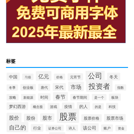
标签
公司
亿元
中国
冬天
元宵节
习俗
价格
投资者
市场
宋代
唐代
创业板
冬季
指数
春节
时间
板块
攻略
新能源
春节期间
是一个
的人
梦幻西游
疫情
游戏
科技
的是
概念股
股票
股价
股市
股份
股票市场
股票价格
自己的
该公司
行业
账户
证券公司
诗人
资金