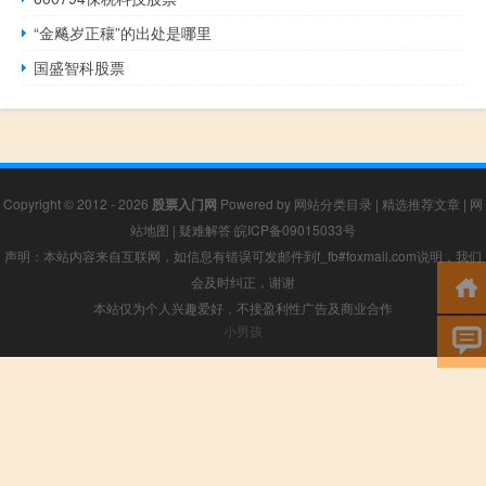
“金飚岁正穰”的出处是哪里
国盛智科股票
Copyright © 2012 - 2026
股票入门网
Powered by
网站分类目录
|
精选推荐文章
|
网
站地图
|
疑难解答
皖ICP备09015033号
声明：本站内容来自互联网，如信息有错误可发邮件到f_fb#foxmail.com说明，我们
会及时纠正，谢谢
本站仅为个人兴趣爱好，不接盈利性广告及商业合作
小男孩