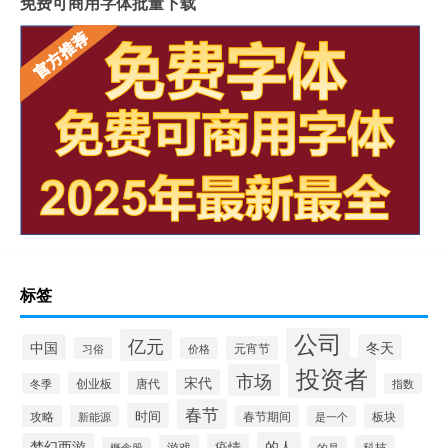
免费可商用字体批量下载
标签
公司
亿元
中国
冬天
元宵节
习俗
价格
投资者
市场
宋代
唐代
创业板
冬季
指数
春节
时间
板块
攻略
新能源
春节期间
是一个
的人
梦幻西游
疫情
游戏
科技
的是
概念股