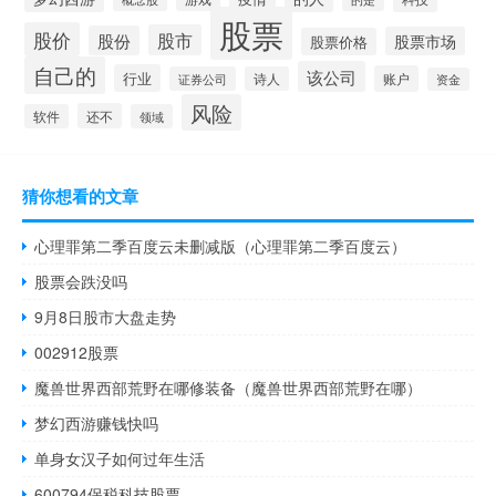
股票
股价
股市
股份
股票市场
股票价格
自己的
该公司
行业
账户
证券公司
诗人
资金
风险
还不
软件
领域
猜你想看的文章
心理罪第二季百度云未删减版（心理罪第二季百度云）
股票会跌没吗
9月8日股市大盘走势
002912股票
魔兽世界西部荒野在哪修装备（魔兽世界西部荒野在哪）
梦幻西游赚钱快吗
单身女汉子如何过年生活
600794保税科技股票