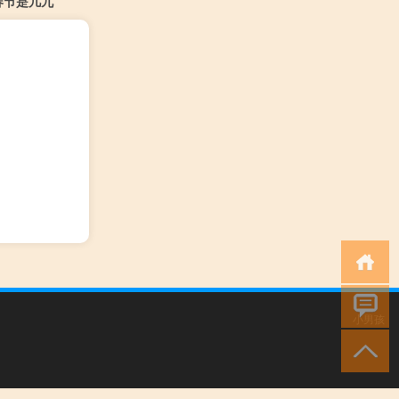
春节是几九
小男孩