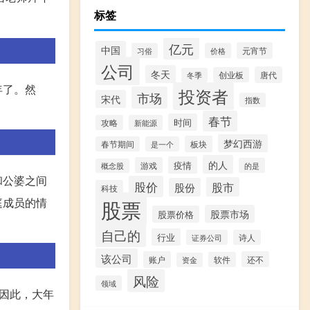
标签
亿元
中国
元宵节
习俗
价格
公司
冬天
唐代
创业板
冬季
年了。然
投资者
市场
宋代
指数
春节
时间
攻略
新能源
梦幻西游
板块
春节期间
是一个
的人
疫情
游戏
的是
概念股
和公婆之间
股价
股市
股份
科技
股票
庭成员的情
股票市场
股票价格
自己的
行业
证券公司
诗人
该公司
账户
还不
软件
资金
风险
领域
因此，大年