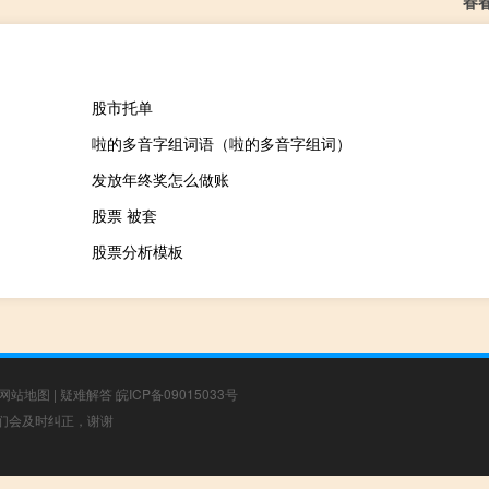
春
股市托单
啦的多音字组词语（啦的多音字组词）
发放年终奖怎么做账
股票 被套
股票分析模板
网站地图
|
疑难解答
皖ICP备09015033号
，我们会及时纠正，谢谢