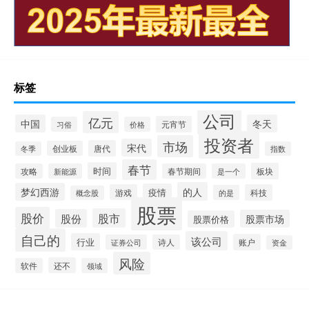
标签
公司
亿元
中国
冬天
元宵节
习俗
价格
投资者
市场
宋代
唐代
创业板
冬季
指数
春节
时间
板块
攻略
新能源
春节期间
是一个
的人
梦幻西游
疫情
游戏
科技
的是
概念股
股票
股价
股市
股份
股票市场
股票价格
自己的
该公司
行业
账户
证券公司
诗人
资金
风险
还不
软件
领域