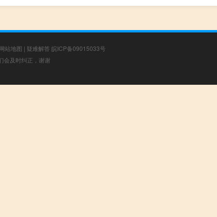
网站地图
|
疑难解答
皖ICP备09015033号
，我们会及时纠正，谢谢