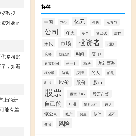
标签
经济数据
亿元
中国
投资对象的
元宵节
习俗
价格
公司
冬天
唐代
创业板
冬季
投资者
市场
宋代
指数
春节
时间
攻略
新能源
可供参考的
梦幻西游
板块
春节期间
是一个
容了，如新
的人
疫情
游戏
的是
概念股
股价
股市
股份
科技
股票
股票市场
股票价格
市上的新
自己的
行业
证券公司
诗人
可能有差
该公司
账户
还不
软件
资金
风险
领域