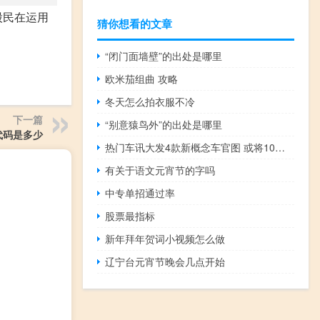
股民在运用
猜你想看的文章
“闭门面墙壁”的出处是哪里
欧米茄组曲 攻略
冬天怎么拍衣服不冷
下一篇
“别意猿鸟外”的出处是哪里
代码是多少
热门车讯大发4款新概念车官图 或将10月25日发布
有关于语文元宵节的字吗
中专单招通过率
股票最指标
新年拜年贺词小视频怎么做
辽宁台元宵节晚会几点开始