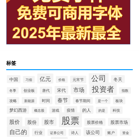
标签
公司
亿元
中国
冬天
元宵节
习俗
价格
投资者
市场
宋代
唐代
创业板
冬季
指数
春节
时间
板块
攻略
新能源
春节期间
是一个
的人
梦幻西游
疫情
游戏
科技
的是
概念股
股票
股价
股市
股份
股票市场
股票价格
自己的
该公司
行业
账户
证券公司
诗人
资金