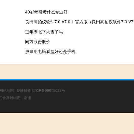
40岁考研考什么专业好
过年湖北下大雪了吗
同方股份股价
股票用电脑看盘好还是手机
网站地图
|
疑难解答
皖ICP备09015033号
，我们会及时纠正，谢谢