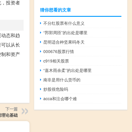
此，投资者
猜你想看的文章
不分红股票有什么意义
“郛郭周匝”的出处是哪里
展动态和趋
昆明适合种坚果吗冬天
者可以从长
000676股票行情
控制和资产
c919相关股票
“嘉木雨余柔”的出处是哪里
南非是用什么货币的
炒股很危险吗
acca和注会哪个难
下一篇
股理论基础