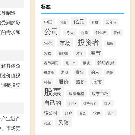
标签
工等制造
亿元
中国
绩受到的影
元宵节
习俗
价格
公司
者的需求和
冬天
唐代
创业板
冬季
投资者
市场
宋代
指数
春节
时间
攻略
新能源
梦幻西游
板块
春节期间
是一个
了解具体企
的人
疫情
游戏
的是
概念股
通过价值投
股价
股市
股份
科技
时调整投资
股票
股票市场
股票价格
自己的
行业
证券公司
诗人
该公司
账户
还不
软件
资金
个产业链产
风险
领域
险、市场竞