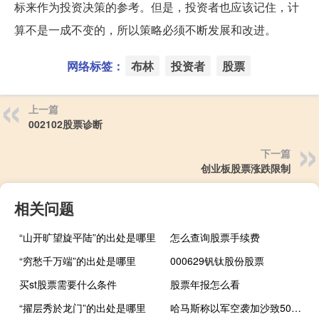
标来作为投资决策的参考。但是，投资者也应该记住，计
算不是一成不变的，所以策略必须不断发展和改进。
网络标签：
布林
投资者
股票
上一篇
002102股票诊断
下一篇
创业板股票涨跌限制
相关问题
“山开旷望旋平陆”的出处是哪里
怎么查询股票手续费
“穷愁千万端”的出处是哪里
000629钒钛股份股票
买st股票需要什么条件
股票年报怎么看
“擢层秀於龙门”的出处是哪里
哈马斯称以军空袭加沙致50名被扣押人员丧生以方称其言论系“编造”