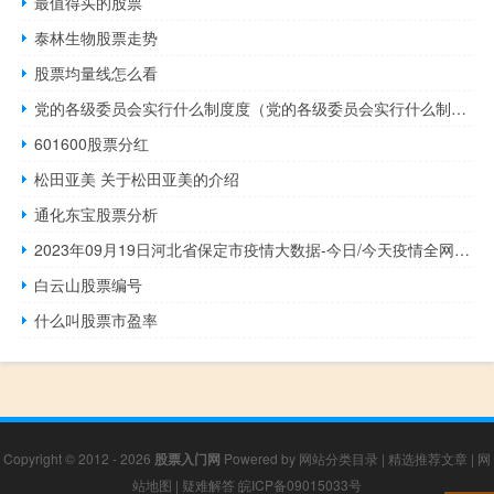
最值得买的股票
泰林生物股票走势
股票均量线怎么看
党的各级委员会实行什么制度度（党的各级委员会实行什么制度）
601600股票分红
松田亚美 关于松田亚美的介绍
通化东宝股票分析
2023年09月19日河北省保定市疫情大数据-今日/今天疫情全网搜索最新实时消息动态情况通知播报
白云山股票编号
什么叫股票市盈率
Copyright © 2012 - 2026
股票入门网
Powered by
网站分类目录
|
精选推荐文章
|
网
站地图
|
疑难解答
皖ICP备09015033号