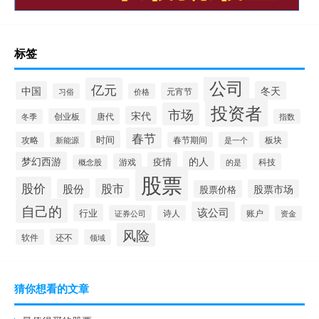
标签
公司
亿元
中国
冬天
元宵节
习俗
价格
投资者
市场
宋代
唐代
创业板
冬季
指数
春节
时间
板块
攻略
新能源
春节期间
是一个
的人
梦幻西游
疫情
游戏
科技
的是
概念股
股票
股价
股市
股份
股票市场
股票价格
自己的
该公司
行业
账户
证券公司
诗人
资金
风险
还不
软件
领域
猜你想看的文章