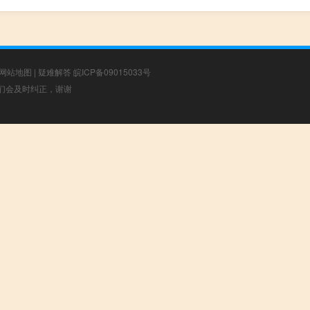
网站地图
|
疑难解答
皖ICP备09015033号
，我们会及时纠正，谢谢