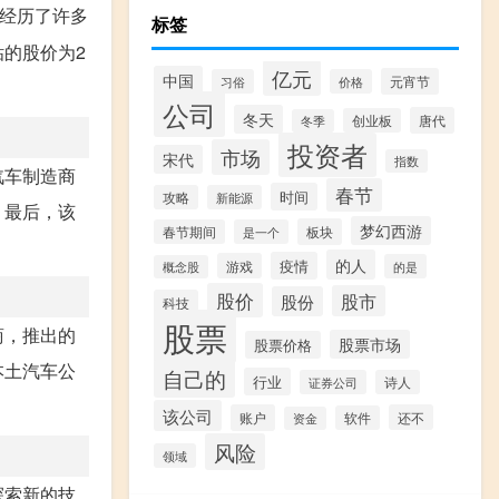
经历了许多
标签
钻的股价为2
亿元
中国
元宵节
习俗
价格
公司
冬天
唐代
创业板
冬季
投资者
市场
宋代
指数
汽车制造商
春节
时间
攻略
新能源
。最后，该
梦幻西游
板块
春节期间
是一个
的人
疫情
游戏
的是
概念股
股价
股市
股份
科技
股票
商，推出的
股票市场
股票价格
本土汽车公
自己的
行业
证券公司
诗人
该公司
账户
还不
软件
资金
风险
领域
探索新的技