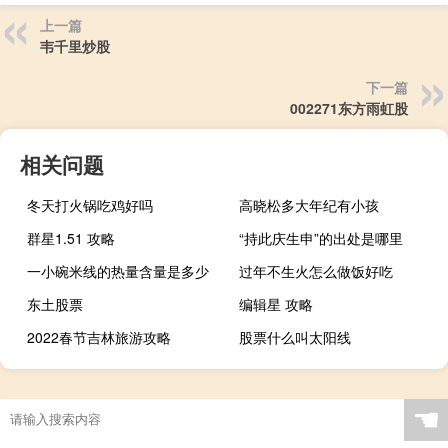
上一篇
韦千里炒股
下一篇
002271东方雨虹股
相关问题
冬天打火锅吃鸡好吗
高晓松多大年纪有小孩
群星1.51 攻略
“持此庆生申”的出处是哪里
一小碗米线的热量含量是多少
过年不生火怎么做饭好吃
东土股票
编辑星 攻略
2022春节吉林旅游攻略
股票什么叫太阳线
☚