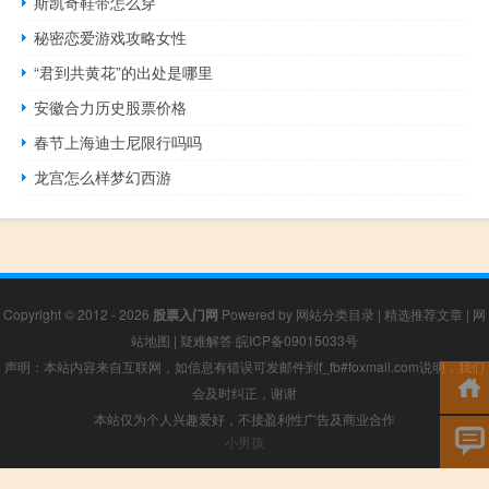
斯凯奇鞋带怎么穿
秘密恋爱游戏攻略女性
“君到共黄花”的出处是哪里
安徽合力历史股票价格
春节上海迪士尼限行吗吗
龙宫怎么样梦幻西游
Copyright © 2012 - 2026
股票入门网
Powered by
网站分类目录
|
精选推荐文章
|
网
站地图
|
疑难解答
皖ICP备09015033号
声明：本站内容来自互联网，如信息有错误可发邮件到f_fb#foxmail.com说明，我们
会及时纠正，谢谢
本站仅为个人兴趣爱好，不接盈利性广告及商业合作
小男孩