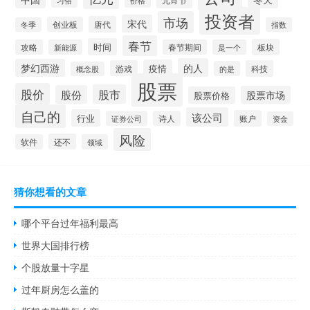
投资者
市场
宋代
唐代
创业板
冬季
指数
春节
时间
板块
攻略
新能源
春节期间
是一个
的人
梦幻西游
疫情
游戏
科技
的是
概念股
股票
股价
股市
股份
股票市场
股票价格
自己的
该公司
行业
账户
证券公司
诗人
资金
风险
还不
软件
领域
猜你想看的文章
哪个平台过年福利最高
世界大国排行榜
个股放量十字星
过年厨房怎么盖的