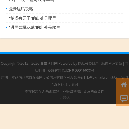
最新猛犸攻略
“始叹身无子”的出处是哪里
“进罢碧桃花赋”的出处是哪里
Copyright © 2012 - 2026
股票入门网
Powered by
网站分类目录
|
精选推荐文章
|
网
站地图
|
疑难解答
皖ICP备09015033号
声明：本站内容来自互联网，如信息有错误可发邮件到f_fb#foxmail.com说明，我们
会及时纠正，谢谢
本站仅为个人兴趣爱好，不接盈利性广告及商业合作
小男孩