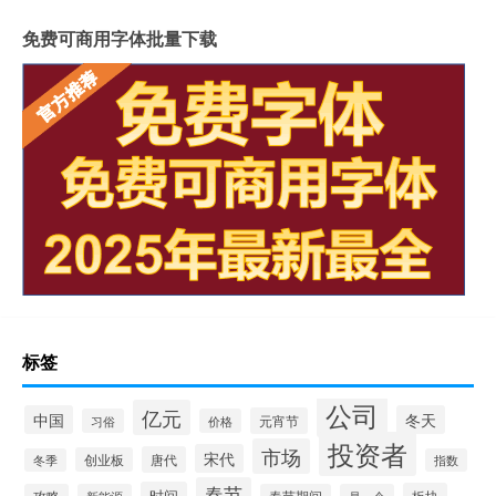
免费可商用字体批量下载
标签
公司
亿元
中国
冬天
元宵节
习俗
价格
投资者
市场
宋代
唐代
创业板
冬季
指数
春节
时间
板块
攻略
新能源
春节期间
是一个