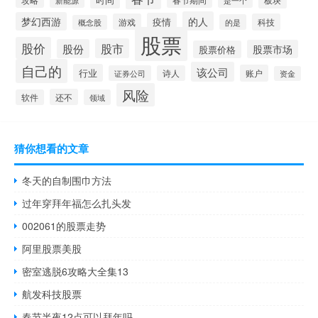
的人
梦幻西游
疫情
游戏
科技
的是
概念股
股票
股价
股市
股份
股票市场
股票价格
自己的
该公司
行业
账户
证券公司
诗人
资金
风险
还不
软件
领域
猜你想看的文章
冬天的自制围巾方法
过年穿拜年福怎么扎头发
002061的股票走势
阿里股票美股
密室逃脱6攻略大全集13
航发科技股票
春节半夜12点可以拜年吗