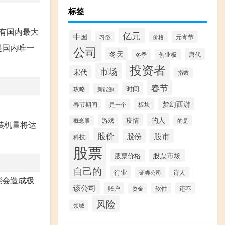
标签
有国内最大
亿元
中国
元宵节
习俗
价格
是国内唯一
公司
冬天
唐代
创业板
冬季
投资者
市场
宋代
指数
春节
时间
攻略
新能源
梦幻西游
板块
春节期间
是一个
的人
疫情
游戏
的是
概念股
装机量将达
股价
股市
股份
科技
股票
股票市场
股票价格
自己的
行业
证券公司
诗人
能会造成极
该公司
账户
还不
软件
资金
风险
领域