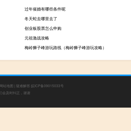
过年催婚有哪些条件呢
冬天蛇去哪里去了
创业板股票怎么申购
元祖激战攻略
梅岭狮子峰游玩路线（梅岭狮子峰游玩攻略）
网站地图
|
疑难解答
皖ICP备09015033号
，我们会及时纠正，谢谢