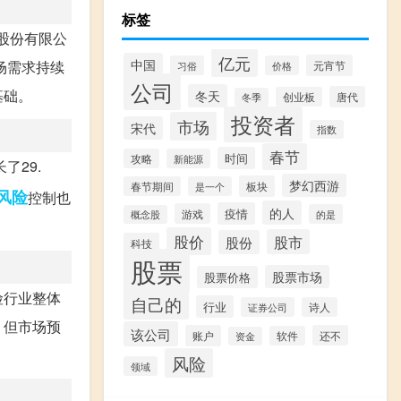
标签
险股份有限公
亿元
中国
场需求持续
元宵节
习俗
价格
公司
基础。
冬天
唐代
创业板
冬季
投资者
市场
宋代
指数
春节
时间
攻略
新能源
了29.
梦幻西游
板块
春节期间
是一个
风险
控制也
的人
疫情
游戏
的是
概念股
股价
股市
股份
科技
股票
股票市场
股票价格
险行业整体
自己的
行业
证券公司
诗人
，但市场预
该公司
账户
还不
软件
资金
风险
领域