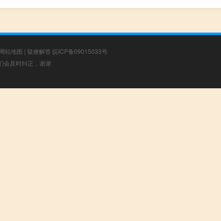
网站地图
|
疑难解答
皖ICP备09015033号
，我们会及时纠正，谢谢